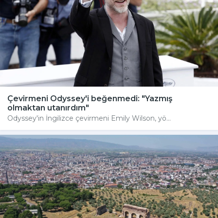
Çevirmeni Odyssey'i beğenmedi: "Yazmış
olmaktan utanırdım"
Odyssey'in İngilizce çevirmeni Emily Wilson, yö...