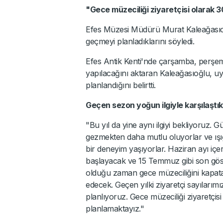
"Gece müzeciliği ziyaretçisi olarak 
Efes Müzesi Müdürü Murat Kaleağasıoğ
geçmeyi planladıklarını söyledi.
Efes Antik Kenti'nde çarşamba, perşem
yapılacağını aktaran Kaleağasıoğlu, u
planlandığını belirtti.
Geçen sezon yoğun ilgiyle karşılaştı
"Bu yıl da yine aynı ilgiyi bekliyoruz. 
gezmekten daha mutlu oluyorlar ve ışığ
bir deneyim yaşıyorlar. Haziran ayı içer
başlayacak ve 15 Temmuz gibi son göster
olduğu zaman gece müzeciliğini kapata
edecek. Geçen yılki ziyaretçi sayılarım
planlıyoruz. Gece müzeciliği ziyaretçis
planlamaktayız."