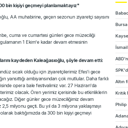
300 bin kişiyi geçmeyi planlamaktayız"
Babac
lu, AA muhabirine, geçen sezonun ziyaretçi sayısını
Bursa'
be, cuma ve cumartesi günleri gece müzeciliği
Kayser
ygulamanın 1 Ekim'e kadar devam etmesinin
İsmail
ABD'ni
klarını kaydeden Kaleağasıoğlu, şöyle devam etti:
SPK'da
Gündüz sıcak olduğu için ziyaretçilerimiz Efes'i gece
ın yansıttığı ambiyansından çok mutlular. Daha farklı
Altın 
isinde opera bale festivalimiz var. 27 Haziran'da
imiz olacak. Ören yerimiz içerisinde bu etkinliklerin
Kriti
cağız. Diğer günler gece müzeciliğimiz devam
Phili
ız 2,5 milyonu geçti. Bu yıl da 3 milyona yaklaşmayı
i olarak baktığımızda da 300 bin kişiyi geçmeyi
Adana'
Adıyam