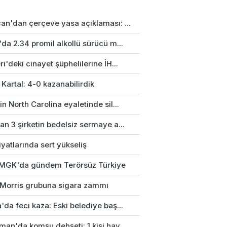
an'dan çerçeve yasa açıklaması: ...
da 2.34 promil alkollü sürücü m...
i'deki cinayet şüphelilerine İH...
 Kartal: 4-0 kazanabilirdik
n North Carolina eyaletinde sil...
n 3 şirketin bedelsiz sermaye a...
fiyatlarında sert yükseliş
k MGK'da gündem Terörsüz Türkiye
p Morris grubuna sigara zammı
da feci kaza: Eski belediye baş...
an'da komşu dehşeti: 1 kişi hay...