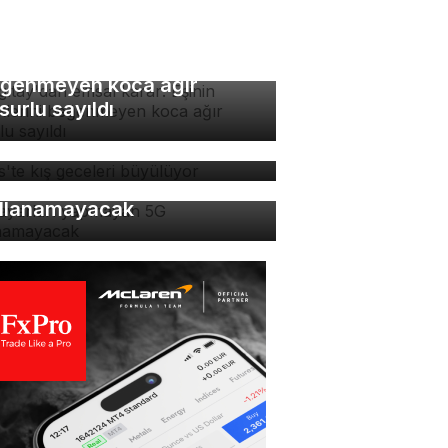
rgıtay'dan emsal karar:
inin yemeklerini
ğenmeyen koca ağır
surlu sayıldı
tlis'te kış geceleri
yülüyor
 ayarları yapmayan 5G
llanamayacak