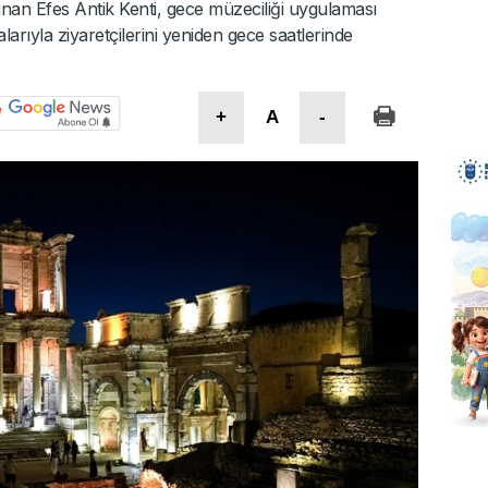
an Efes Antik Kenti, gece müzeciliği uygulaması
rıyla ziyaretçilerini yeniden gece saatlerinde
+
A
-