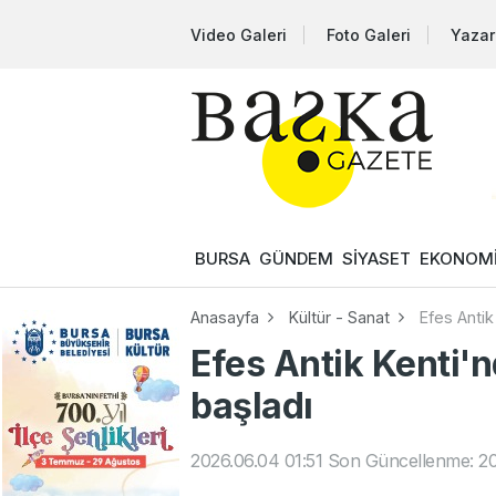
Video Galeri
Foto Galeri
Yazar
BURSA
GÜNDEM
SİYASET
EKONOM
Anasayfa
Kültür - Sanat
Efes Antik
Efes Antik Kenti'
başladı
2026.06.04 01:51
Son Güncellenme: 20