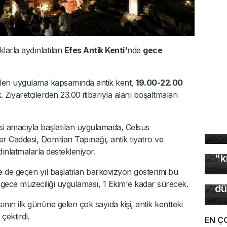
ıklarla aydınlatılan
Efes Antik Kenti'
nde
gece
len uygulama kapsamında antik kent,
19.00-22.00
. Ziyaretçilerden 23.00 itibarıyla alanı boşaltmaları
5G
de
esi amacıyla başlatılan uygulamada, Celsus
r Caddesi, Domitian Tapınağı, antik tiyatro ve
3 
Bu
ınlatmalarla destekleniyor.
"k
so
 de geçen yıl başlatılan barkovizyon gösterimi bu
du
gece müzeciliği uygulaması, 1 Ekim'e kadar sürecek.
dü
ın ilk gününe gelen çok sayıda kişi, antik kentteki
çektirdi.
EN Ç