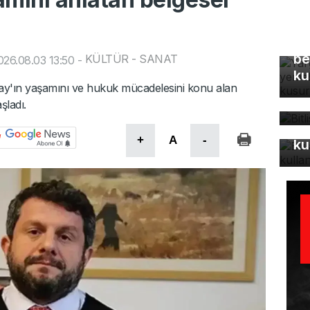
Ya
Eş
be
KÜLTÜR - SANAT
26.08.03 13:50
-
ku
Bi
ay'ın yaşamını ve hukuk mücadelesini konu alan
bü
ladı.
Bu
+
A
-
ku