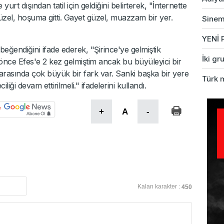
yurt dışından tatil için geldiğini belirterek, "İnternette
el, hoşuma gitti. Gayet güzel, muazzam bir yer.
Sinem 
YENİ P
beğendiğini ifade ederek, "Şirince'ye gelmiştik
İki gr
nce Efes'e 2 kez gelmiştim ancak bu büyüleyici bir
asında çok büyük bir fark var. Sanki başka bir yere
Türk 
iği devam ettirilmeli." ifadelerini kullandı.
+
A
-
Kalan karakter :
450