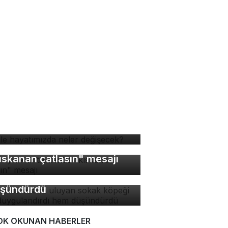
 ile hayatımızda neler
ğişecek?
bin yıllık antik kentte
rsa'da ezana uluyan
ıskanan çatlasın" mesajı
kak köpeği hem
ygulandırdı hem
şündürdü
OK OKUNAN HABERLER