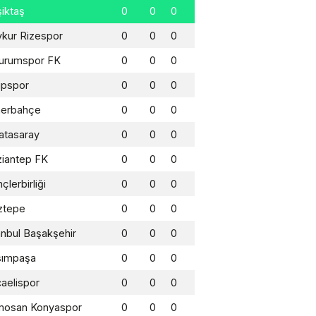
iktaş
0
0
0
kur Rizespor
0
0
0
urumspor FK
0
0
0
üpspor
0
0
0
nerbahçe
0
0
0
atasaray
0
0
0
iantep FK
0
0
0
çlerbirliği
0
0
0
ztepe
0
0
0
anbul Başakşehir
0
0
0
sımpaşa
0
0
0
aelispor
0
0
0
mosan Konyaspor
0
0
0