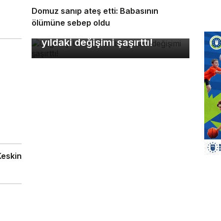
Domuz sanıp ateş etti: Babasının
ölümüne sebep oldu
Çağatay Ulusoy'un bir
yıldaki değişimi şaşırttı!
Keskin