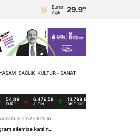
Bursa
29.9°
Açık
YAŞAM
SAĞLIK
KÜLTÜR - SANAT
54,89
6.479,58
13.798,82
EURO
ALTIN
BİST 100
ram ailemize katılın...