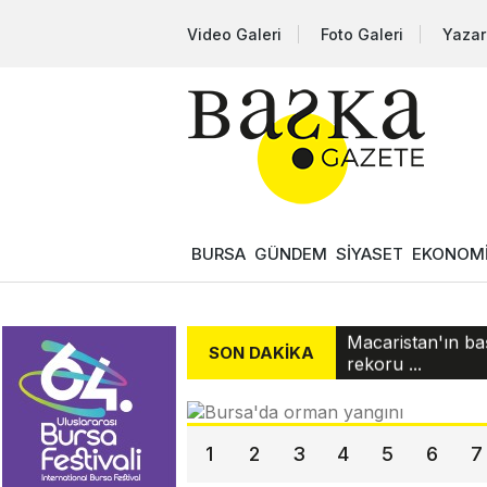
Video Galeri
Foto Galeri
Yazar
BURSA
GÜNDEM
SİYASET
EKONOM
Borsa günü yükse
Yemen’de Husiler
can kayıp...
Macaristan'ın ba
SON DAKIKA
rekoru ...
İsrail hapishane
Filistinli ç...
Ticaret Bakanı Bo
içi g...
1
2
3
4
5
6
7
Borsa günü yükse