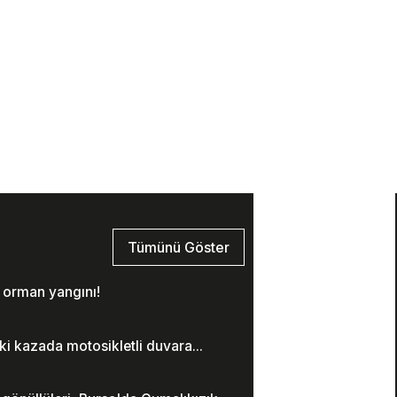
Tümünü Göster
 orman yangını!
i kazada motosikletli duvara...