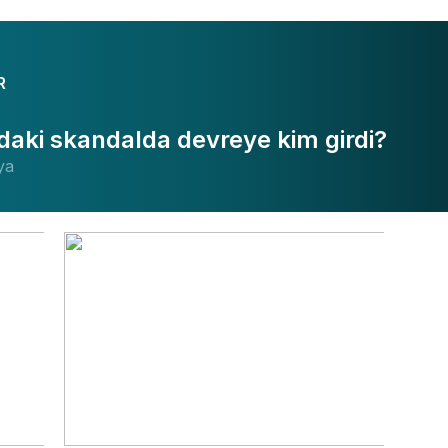
in hükümet güçlerine yönelik saldırısında
R
daki skandalda devreye kim girdi?
ya