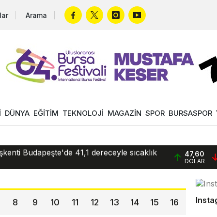
lar
Arama
İ
DÜNYA
EĞİTİM
TEKNOLOJİ
MAGAZİN
SPOR
BURSASPOR
lişle tamamladı
in hükümet güçlerine yönelik saldırısında
şkenti Budapeşte'de 41,1 dereceyle sıcaklık
47,60
DOLAR
lerinde suçlama yöneltilmeden alıkonan
lat, ABD Ticaret Temsilcisi Greer ile çevrim
Instag
8
9
10
11
12
13
14
15
16
lişle tamamladı