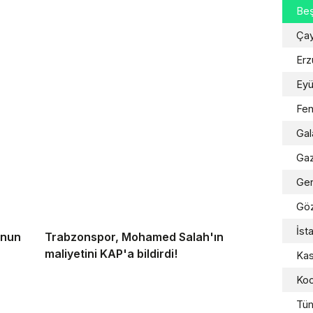
Beş
Çay
Erz
Ey
Fe
Gal
Gaz
Gen
Gö
İst
onun
Trabzonspor, Mohamed Salah'ın
maliyetini KAP'a bildirdi!
Ka
Koc
Tü