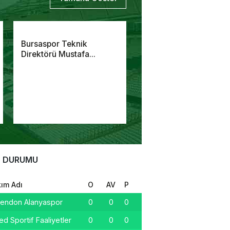
Bursaspor Teknik
Direktörü Mustafa...
 DURUMU
ım Adı
O
AV
P
endon Alanyaspor
0
0
0
d Sportif Faaliyetler
0
0
0