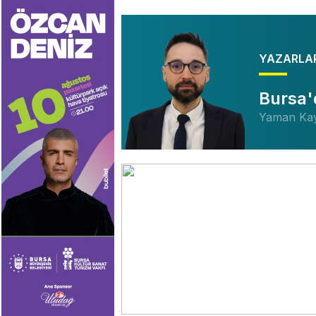
Yemen’de Husiler
can kayıp...
YAZARLA
Bursa'
Yaman Ka