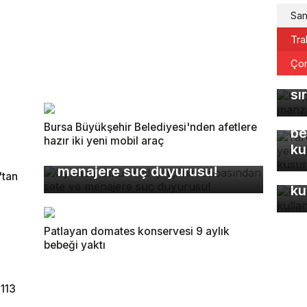
Sa
Tra
Ka
Ço
ma
sı
Ya
Eş
Bursa Büyükşehir Belediyesi'nden afetlere
be
Oyuncu Ülkü Hilal Çiftçi'nin
hazır iki yeni mobil araç
ku
babasından sete ve
menajere suç duyurusu!
Bu
'tan
ku
Patlayan domates konservesi 9 aylık
bebeği yaktı
 113