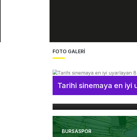
FOTO GALERİ
Tarihi sinemaya en iyi 
İznik'te Birinci Konsil'in yapıldığı
Aziz Neophytos Kilisesi'nin
kalıntılarına ulaşıldı
BURSASPOR