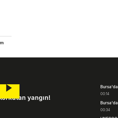
em
Bursa'da
00:14
 korkutan yangın!
Bursa'dak
00:34