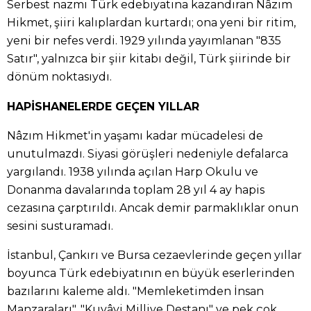
Serbest nazmı Türk edebiyatına kazandıran Nâzım
Hikmet, şiiri kalıplardan kurtardı; ona yeni bir ritim,
yeni bir nefes verdi. 1929 yılında yayımlanan "835
Satır", yalnızca bir şiir kitabı değil, Türk şiirinde bir
dönüm noktasıydı.
HAPİSHANELERDE GEÇEN YILLAR
Nâzım Hikmet'in yaşamı kadar mücadelesi de
unutulmazdı. Siyasi görüşleri nedeniyle defalarca
yargılandı. 1938 yılında açılan Harp Okulu ve
Donanma davalarında toplam 28 yıl 4 ay hapis
cezasına çarptırıldı. Ancak demir parmaklıklar onun
sesini susturamadı.
İstanbul, Çankırı ve Bursa cezaevlerinde geçen yıllar
boyunca Türk edebiyatının en büyük eserlerinden
bazılarını kaleme aldı. "Memleketimden İnsan
Manzaraları", "Kuvâyi Milliye Destanı" ve pek çok