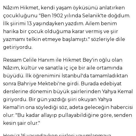
Nâzım Hikmet, kendi yaşam öyküsünü anlatırken
çocukluğunu "Ben 1902 yılında Selanik'te doğdum.
İlk şiirimi 13 yaşındayken yazdım. Ailem benim
harika bir çocuk olduğuma karar vermiş ve şiir
yazmamı telkin etmeye başlamıştı." sözleriyle dile
getiriyordu.
Ressam Celile Hanım ile Hikmet Bey'in oğlu olan
Nâzım, kültür ve sanatla iç içe bir aile ortamında
büyüdü. İlk öğrenimini İstanbul'da tamamladıktan
sonra Bahriye Mektebi'ne girdi. Burada edebiyat
derslerine dönemin büyük şairlerinden Yahya Kemal
giriyordu. Bir gün yazdığı şiiri okuyan Yahya
Kemal'in ona söylediği söz, adeta geleceğin habercisi
olur: "Bu kadar allayıp pullayabildiğine göre, senden
kesin şair olur."
Henüz 16 yaşındayken şiirleri yayımlanmaya