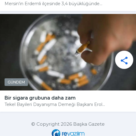
Mersin'in Erdemli ilçesinde 3,4 büyüklüğünde...
GÜNDEM
Bir sigara grubuna daha zam
Tekel Bayileri Dayanışma Derneği Başkanı Erol...
© Copyright 2026 Başka Gazete