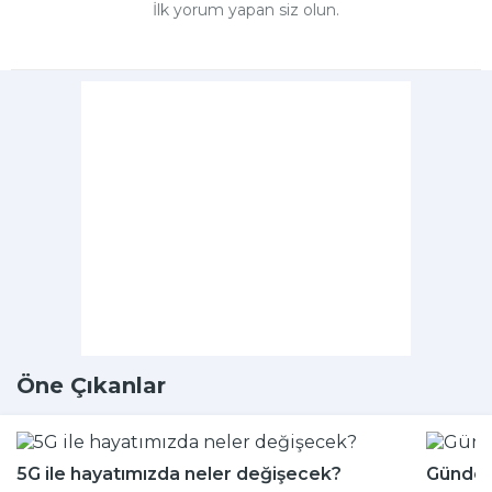
İlk yorum yapan siz olun.
Öne Çıkanlar
5G ile hayatımızda neler değişecek?
Günde k