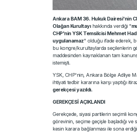
Ankara BAM 36. Hukuk Dairesi'nin C
Olağan Kurultayı
hakkında verdiği "
mu
CHP'nin YSK Temsilcisi Mehmet Had
uygulanamaz
" olduğu ifade ederek, b
bu kongre/kurultaylarda seçilenlerin g
maddesinden kaynaklanan tam kanunsuzl
istemişti.
YSK, CHP'nin, Ankara Bölge Adliye Ma
ihtiyati tedbir kararına karşı yaptığı it
gerekçesi yazıldı.
GEREKÇESİ AÇIKLANDI
Gerekçede, siyasi partilerin seçimli k
görevinin, seçime geçişle başladığı ve 
kesin karara bağlanması ile sona erdiği b