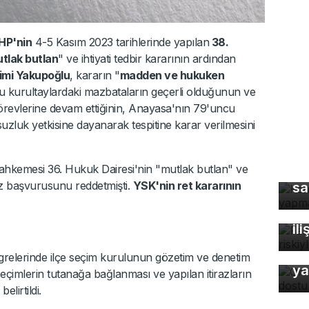
HP'nin
4-5 Kasım 2023 tarihlerinde yapılan
38.
tlak butlan
" ve ihtiyati tedbir kararının ardından
imi Yakupoğlu
, kararın "
madden ve hukuken
u kurultaylardaki mazbataların geçerli olduğunun ve
örevlerine devam ettiğinin, Anayasa'nın 79'uncu
uk yetkisine dayanarak tespitine karar verilmesini
hkemesi 36. Hukuk Dairesi'nin "mutlak butlan" ve
Ke
iraz başvurusunu reddetmişti.
YSK'nin ret kararının
sa
Fa
öl
ili
Or
ongrelerinde ilçe seçim kurulunun gözetim ve denetim
ya
seçimlerin tutanağa bağlanması ve yapılan itirazların
elirtildi.