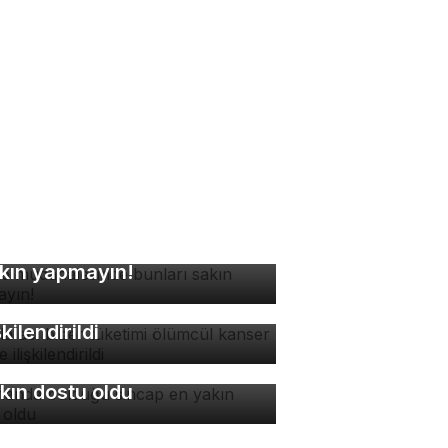
ne müdahalesinde bunları
kın yapmayın!
zla acı biber tüketimi
ümcül kanser riskiyle
şkilendirildi
manda bulduğu sincap en
kın dostu oldu