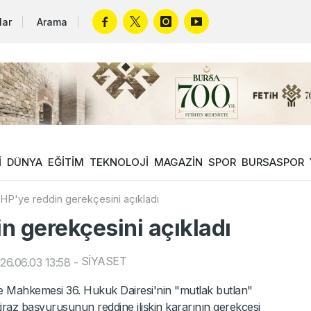
lar
Arama
İ
DÜNYA
EĞİTİM
TEKNOLOJİ
MAGAZİN
SPOR
BURSASPOR
HP'ye reddin gerekçesini açıkladı
n gerekçesini açıkladı
SİYASET
26.06.03 13:58
-
e Mahkemesi 36. Hukuk Dairesi'nin "mutlak butlan"
 itiraz başvurusunun reddine ilişkin kararının gerekçesi