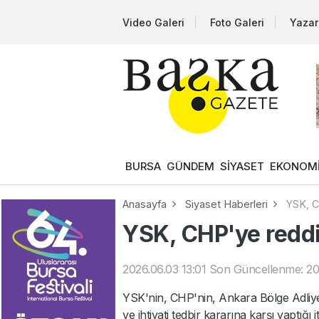
Video Galeri
Foto Galeri
Yazar
BURSA
GÜNDEM
SİYASET
EKONOM
Anasayfa
Siyaset Haberleri
YSK, C
YSK, CHP'ye reddi
2026.06.03 13:01
Son Güncellenme: 20
YSK'nin, CHP'nin, Ankara Bölge Adliy
ve ihtiyati tedbir kararına karşı yaptığı