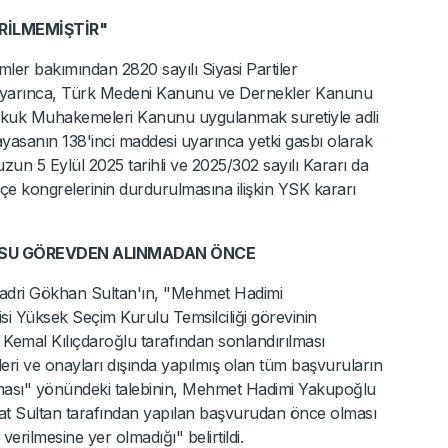
RİLMEMİŞTİR"
mler bakımından 2820 sayılı Siyasi Partiler
 uyarınca, Türk Medeni Kanunu ve Dernekler Kanunu
ukuk Muhakemeleri Kanunu uygulanmak suretiyle adli
ayasanın 138'inci maddesi uyarınca yetki gasbı olarak
zun 5 Eylül 2025 tarihli ve 2025/302 sayılı Kararı da
lçe kongrelerinin durdurulmasına ilişkin YSK kararı
USU GÖREVDEN ALINMADAN ÖNCE
Kadri Gökhan Sultan'ın, "Mehmet Hadimi
i Yüksek Seçim Kurulu Temsilciliği görevinin
Kemal Kılıçdaroğlu tarafından sonlandırılması
eri ve onayları dışında yapılmış olan tüm başvuruların
maması" yönündeki talebinin, Mehmet Hadimi Yakupoğlu
t Sultan tarafından yapılan başvurudan önce olması
rilmesine yer olmadığı" belirtildi.