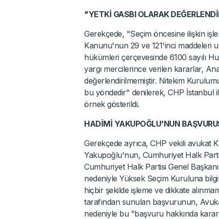
"YETKİ GASBI OLARAK DEĞERLENDİ
Gerekçede, "Seçim öncesine ilişkin işle
Kanunu'nun 29 ve 121'inci maddeleri
hükümleri çerçevesinde 6100 sayılı H
yargı mercilerince verilen kararlar, An
değerlendirilmemiştir. Nitekim Kurulumu
bu yöndedir" denilerek, CHP İstanbul i
örnek gösterildi.
HADİMİ YAKUPOĞLU'NUN BAŞVUR
Gerekçede ayrıca, CHP vekili avukat 
Yakupoğlu'nun, Cumhuriyet Halk Partis
Cumhuriyet Halk Partisi Genel Başkanı 
nedeniyle Yüksek Seçim Kuruluna bilgil
hiçbir şekilde işleme ve dikkate alın
tarafından sunulan başvurunun, Avuka
nedeniyle bu "başvuru hakkında karar ve