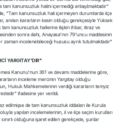
ıca tam kanunsuzluk halini içermediği anlaşılmaktadır"
kçede, "Tam kanunsuzluk hali içermeyen durumlarda ilçe
lar, anılan kararların kesin olduğu gerekçesiyle Yüksek
m kanunsuzluk hallerine ilişkin ihbar, itiraz ve
şmesinden sonra dahi, Anayasa'nın 79'uncu maddesinin
er zaman incelenebileceği hususu ayrık tutulmaktadır"
Cİ YARGITAY'DIR"
mesi Kanunu'nun 361 ve devamı maddelerine göre,
ararların inceleme mercinin Yargıtay olduğu
n, Hukuk Mahkemelerinin verdiği kararların temyiz
estedir" ifadesine yer verildi.
z edilmişse de tam kanunsuzluk iddiaları ile Kurula
uyla yapılan incelemelerinin, il ve ilçe seçim kurulları
e sınırlı olduğuna işaret edilen gerekçede, şunlar