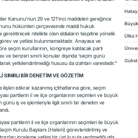
Hatay
tiler Kanunu'nun 29 ve 121'inci maddeleri gereğince
Büyük
nunu hükümleri çerçevesinde maddi hukuk
 gerektirecek nitelikte olan iddiaların tespitine yönelik
Ülkü H
 görev ve yetkisi bulunmamaktadır. Anayasa ve
öre seçim kurullarının, kongreye katılacak parti
Üniver
ası ve benzeri sınırlı konular dışında 'seçim günü
Gülist
olarak yetkilendirilmediği hususu da izahtan varestedir."
Lİ SINIRLI BİR DENETİM VE GÖZETİM
işkin istikrar kazanmış içtihatlarına göre, seçim
asi partilerin il ve ilçe organlarının seçimleri ve büyük
ünü iş ve işlemleriyle ilgili sınırlı bir denetim ve
andı.
yasi partilerin il ve ilçe organlarının seçimleri ile büyük
 Seçim Kurulu Başkanı (Hakim) görevlendirilmiş ve
razları inceleme yetkisi bir üst kurula verilmediği gibi,