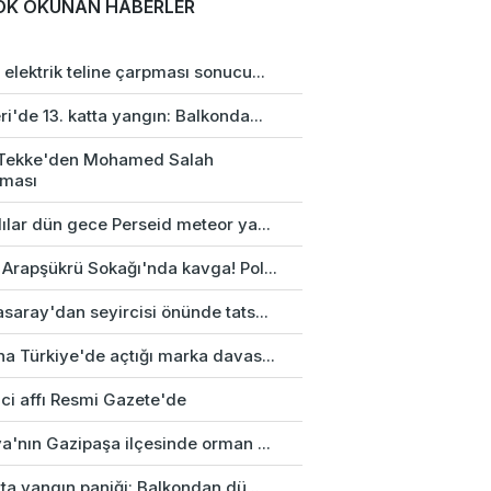
OK OKUNAN HABERLER
elektrik teline çarpması sonucu...
i'de 13. katta yangın: Balkonda...
 Tekke'den Mohamed Salah
aması
ılar dün gece Perseid meteor ya...
 Arapşükrü Sokağı'nda kavga! Pol...
saray'dan seyircisi önünde tats...
na Türkiye'de açtığı marka davas...
ci affı Resmi Gazete'de
a'nın Gazipaşa ilçesinde orman ...
tta yangın paniği: Balkondan dü...