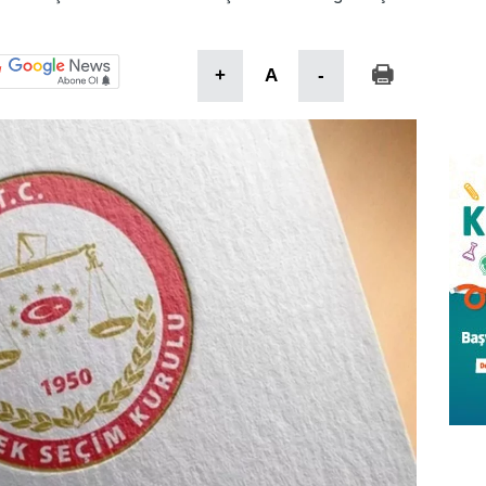
+
A
-