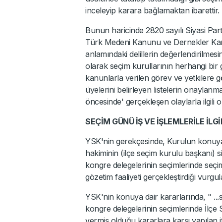
inceleyip karara bağlamaktan ibarettir.
Bunun haricinde 2820 sayılı Siyasi Par
Türk Medeni Kanunu ve Dernekler Ka
anlamındaki delillerin değerlendirilmesini
olarak seçim kurullarının herhangi bir
kanunlarla verilen görev ve yetkilere g
üyelerini belirleyen listelerin onaylanm
öncesinde' gerçekleşen olaylarla ilgili 
SEÇİM GÜNÜ İŞ VE İŞLEMLERİLE İLGİ
YSK'nin gerekçesinde, Kurulun konuya il
hakiminin (ilçe seçim kurulu başkanı) siy
kongre delegelerinin seçimlerinde seçim g
gözetim faaliyeti gerçekleştirdiği vurgul
YSK'nin konuya dair kararlarında, " ...si
kongre delegelerinin seçimlerinde İlçe
vermiş olduğu kararlara karşı yapılan iti