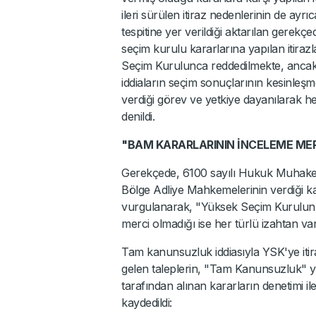
ileri sürülen itiraz nedenlerinin de ayr
tespitine yer verildiği aktarılan gere
seçim kurulu kararlarına yapılan itiraz
Seçim Kurulunca reddedilmekte, ancak ta
iddiaların seçim sonuçlarının kesinle
verdiği görev ve yetkiye dayanılarak h
denildi.
"BAM KARARLARININ İNCELEME MER
Gerekçede, 6100 sayılı Hukuk Muhake
Bölge Adliye Mahkemelerinin verdiği k
vurgulanarak, "Yüksek Seçim Kurulunu
merci olmadığı ise her türlü izahtan var
Tam kanunsuzluk iddiasıyla YSK'ye itira
gelen taleplerin, "Tam Kanunsuzluk" yol
tarafından alınan kararların denetimi il
kaydedildi: