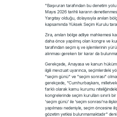
"Başvuran tarafından bu denetim yolu 
Mayıs 2026 tarihli kararın denetlenmesi
Yargıtay olduğu, dolayısıyla anılan b
kapsamında Yüksek Seçim Kurulu tara
Zira, anılan bölge adliye mahkemesi ka
daha önce yapılmış olan kongre ve kuru
tarafından seçim iş ve işlemlerinin y
alınması gereken bir karar da bulunma
Gerekçede, Anayasa ve kanun hükümle
ilgili mevzuat uyarınca, seçimlerdeki yö
"seçim günü" ve "seçim sonrası" olmak 
gerekçede, "Cumhurbaşkanı, milletvekili
farklı olarak kamu kurumu niteliğindeki 
kongrelerinde seçim kurulları sınırlı bi
'seçim günü' ile 'seçim sonrası'na ilişki
yapılması nedeniyle, seçim öncesine ili
gözetim yetkisi bulunmamaktadır" denil