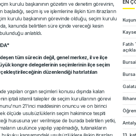
EN Ç
 seçim kurulu başkanının gözetim ve denetim görevinin,
 başladığı, seçim iş ve işlemlerine ilişkin tüm itirazların
eçim kurulu başkanının görevinde olduğu, seçim kurulu
Kuşun 
, kanunda belirtilen süre içinde vereceği kesin
Kayser
 bulunduğu anlatıldı.
Fatih
NDA"
açıkl
leşen tüm sürecin değil, genel merkez, il ve ilçe
Bursal
 büyük kongre delegelerinin seçimlerinin ilçe seçim
ekleştirileceğinin düzenlendiği hatırlatılan
Bursa
Galata
rinde yapılan organ seçimleri konusu dışında kalan
 iptali istemli talepler de seçim kurullarının görevi
Rihan
 Kanunu'nun 21'inci maddesinin onuncu ve on birinci
Öğren
cek ölçüde usulsüzlüklerin seçim hakimince tespiti
eceği hususuna yer verilmişse de burada belirtilen yetki,
Antaly
aların usulünce yapılıp yapılmadığı, tutanakların
 hukuku kapsamındaki usulsüzlüklere ilişkin itirazları
13. ka