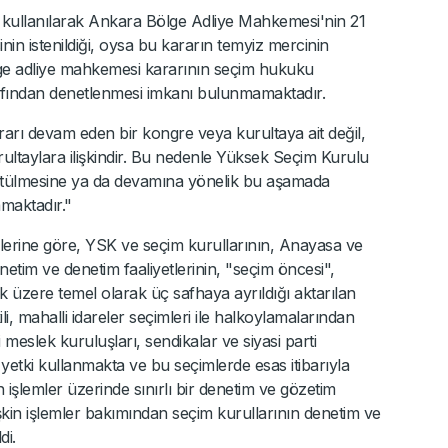
kullanılarak Ankara Bölge Adliye Mahkemesi'nin 21
nin istenildiği, oysa bu kararın temyiz mercinin
ölge adliye mahkemesi kararının seçim hukuku
fından denetlenmesi imkanı bulunmamaktadır.
rarı devam eden bir kongre veya kurultaya ait değil,
ltaylara ilişkindir. Bu nedenle Yüksek Seçim Kurulu
ürütülmesine ya da devamına yönelik bu aşamada
maktadır."
rine göre, YSK ve seçim kurullarının, Anayasa ve
netim ve denetim faaliyetlerinin, "seçim öncesi",
üzere temel olarak üç safhaya ayrıldığı aktarılan
, mahalli idareler seçimleri ile halkoylamalarından
meslek kuruluşları, sendikalar ve siyasi parti
r yetki kullanmakta ve bu seçimlerde esas itibarıyla
n işlemler üzerinde sınırlı bir denetim ve gözetim
şkin işlemler bakımından seçim kurullarının denetim ve
di.