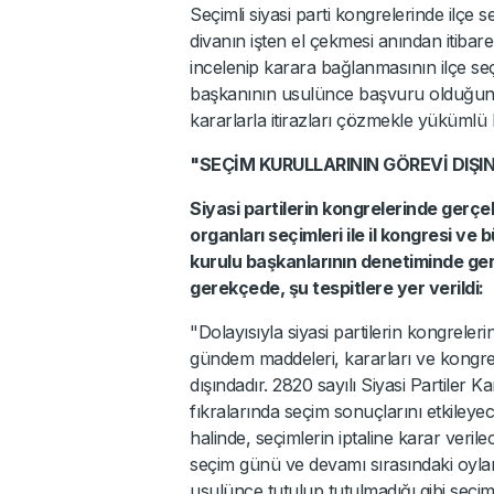
Seçimli siyasi parti kongrelerinde ilçe
divanın işten el çekmesi anından itibaren
incelenip karara bağlanmasının ilçe s
başkanının usulünce başvuru olduğunda
kararlarla itirazları çözmekle yükümlü
"SEÇİM KURULLARININ GÖREVİ DIŞI
Siyasi partilerin kongrelerinde gerçek
organları seçimleri ile il kongresi ve
kurulu başkanlarının denetiminde gerç
gerekçede, şu tespitlere yer verildi:
"Dolayısıyla siyasi partilerin kongrele
gündem maddeleri, kararları ve kongrenin
dışındadır. 2820 sayılı Siyasi Partiler
fıkralarında seçim sonuçlarını etkileye
halinde, seçimlerin iptaline karar veril
seçim günü ve devamı sırasındaki oylam
usulünce tutulup tutulmadığı gibi seçim