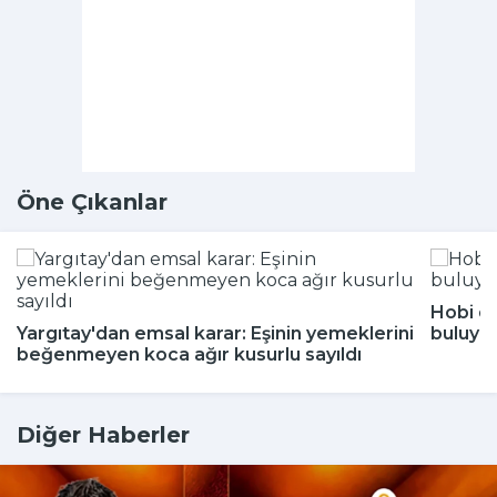
Öne Çıkanlar
Hobi di
Yargıtay'dan emsal karar: Eşinin yemeklerini
buluyor
beğenmeyen koca ağır kusurlu sayıldı
Diğer Haberler