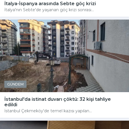
İtalya-İspanya arasında Sebte göç krizi
İtalya'nın Sebte'de yaşanan göç krizi sonrası...
GÜNDEM
İstanbul'da istinat duvarı çöktü: 32 kişi tahliye
edildi
İstanbul Çekmeköy'de temel kazısı yapılan...