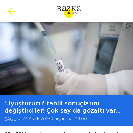
'Uyuşturucu' tahlil sonuçlarını
değiştirdiler! Çok sayıda gözaltı var...
, 24 Aralık 2025 Çarşamba, 09:00
SAĞLIK