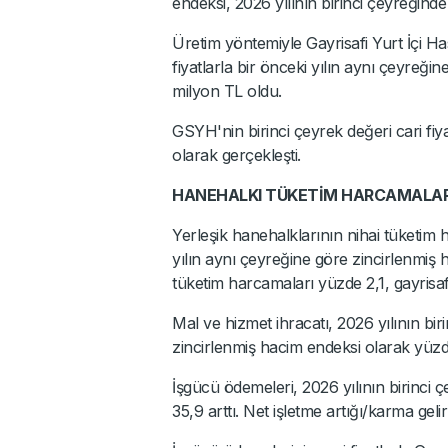
endeksi, 2026 yılının birinci çeyreğinde
Üretim yöntemiyle Gayrisafi Yurt İçi Has
fiyatlarla bir önceki yılın aynı çeyreğ
milyon TL oldu.
GSYH'nin birinci çeyrek değeri cari fi
olarak gerçekleşti.
HANEHALKI TÜKETİM HARCAMALARIN
Yerleşik hanehalklarının nihai tüketim 
yılın aynı çeyreğine göre zincirlenmiş h
tüketim harcamaları yüzde 2,1, gayrisaf
Mal ve hizmet ihracatı, 2026 yılının bir
zincirlenmiş hacim endeksi olarak yüzde 
İşgücü ödemeleri, 2026 yılının birinci 
35,9 arttı. Net işletme artığı/karma geli