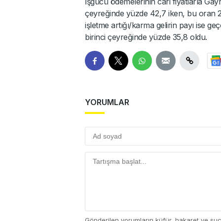
İşgücü ödemelerinin cari fiyatlarla Gayr
çeyreğinde yüzde 42,7 iken, bu oran 20
işletme artığı/karma gelirin payı ise geç
birinci çeyreğinde yüzde 35,8 oldu.
YORUMLAR
Gönderilen yorumların küfür, hakaret ve su