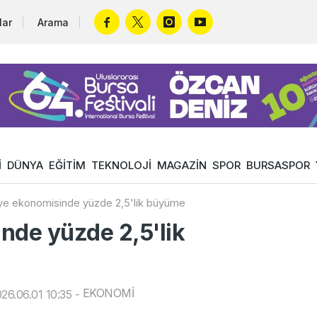
lar
Arama
İ
DÜNYA
EĞİTİM
TEKNOLOJİ
MAGAZİN
SPOR
BURSASPOR
ye ekonomisinde yüzde 2,5'lik büyüme
nde yüzde 2,5'lik
EKONOMİ
26.06.01 10:35
-