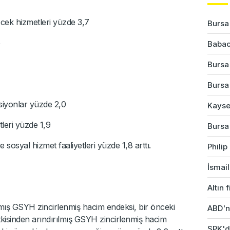
ecek hizmetleri yüzde 3,7
Bursa'
5
Babac
Bursa
Bursa'
siyonlar yüzde 2,0
Kayser
tleri yüzde 1,9
Bursa'
 sosyal hizmet faaliyetleri yüzde 1,8 arttı.
Phili
İsmail
Altın 
lmış GSYH zincirlenmiş hacim endeksi, bir önceki
ABD'ni
tkisinden arındırılmış GSYH zincirlenmiş hacim
SPK'da