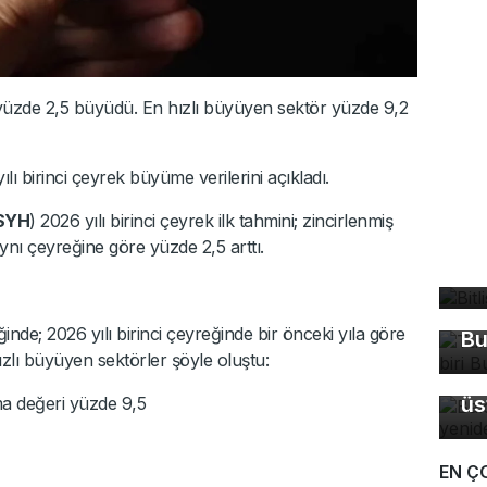
 yüzde 2,5 büyüdü. En hızlı büyüyen sektör yüzde 9,2
ılı birinci çeyrek büyüme verilerini açıkladı.
SYH
) 2026 yılı birinci çeyrek ilk tahmini; zincirlenmiş
Bi
aynı çeyreğine göre yüzde 2,5 arttı.
bü
Tü
ma
inde; 2026 yılı birinci çeyreğinde bir önceki yıla göre
Bu
zlı büyüyen sektörler şöyle oluştu:
Ba
üs
atma değeri yüzde 9,5
EN Ç