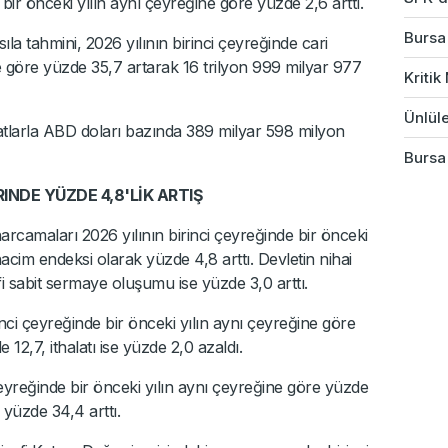
 bir önceki yılın aynı çeyreğine göre yüzde 2,6 arttı.
Bursa'
ıla tahmini, 2026 yılının birinci çeyreğinde cari
ine göre yüzde 35,7 artarak 16 trilyon 999 milyar 977
Kriti
Ünlüle
yatlarla ABD doları bazında 389 milyar 598 milyon
Bursa
DE YÜZDE 4,8'LİK ARTIŞ
harcamaları 2026 yılının birinci çeyreğinde bir önceki
acim endeksi olarak yüzde 4,8 arttı. Devletin nihai
i sabit sermaye oluşumu ise yüzde 3,0 arttı.
inci çeyreğinde bir önceki yılın aynı çeyreğine göre
12,7, ithalatı ise yüzde 2,0 azaldı.
çeyreğinde bir önceki yılın aynı çeyreğine göre yüzde
r yüzde 34,4 arttı.