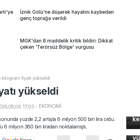
rti'ye
İznik Gölü'ne düşerek hayatını kaybeden
genç toprağa verildi
MGK'dan 8 maddelik kritik bildiri: Dikkat
çeken 'Terörsüz Bölge' vurgusu
n kilogram fiyatı yükseldi
yatı yükseldi
Mo
EKONOMİ
26.08.06 17:03
-
gü
ke
 sonunda yüzde 2,2 artışla 6 milyon 500 bin lira oldu.
nü 6 milyon 360 bin liradan noktalamıştı.
Ke
yü