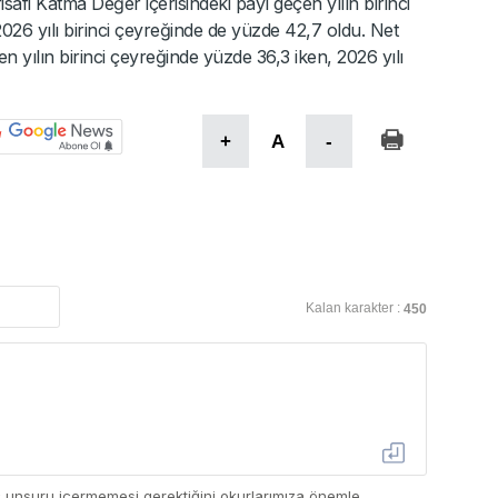
isafi Katma Değer içerisindeki payı geçen yılın birinci
26 yılı birinci çeyreğinde de yüzde 42,7 oldu. Net
en yılın birinci çeyreğinde yüzde 36,3 iken, 2026 yılı
+
A
-
Kalan karakter :
450
ç unsuru içermemesi gerektiğini okurlarımıza önemle