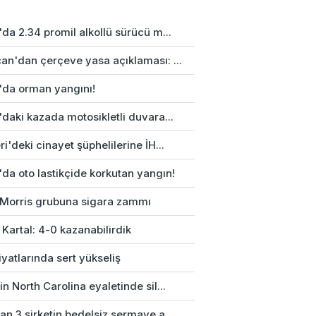
da 2.34 promil alkollü sürücü m...
an'dan çerçeve yasa açıklaması: ...
'da orman yangını!
daki kazada motosikletli duvara...
i'deki cinayet şüphelilerine İH...
da oto lastikçide korkutan yangın!
p Morris grubuna sigara zammı
 Kartal: 4-0 kazanabilirdik
fiyatlarında sert yükseliş
n North Carolina eyaletinde sil...
n 3 şirketin bedelsiz sermaye a...