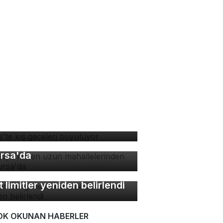
tlis'te kış geceleri
yülüyor
rkiye'nin en uzun
hallelerinden biri
rsa'da
lon balığı desteklerinde
t limitler yeniden belirlendi
OK OKUNAN HABERLER