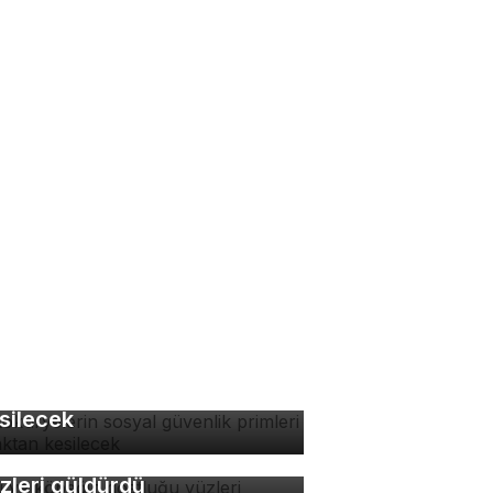
tokuryelerin sosyal
venlik primleri kaynaktan
silecek
di ve köpeğin dostluğu
zleri güldürdü