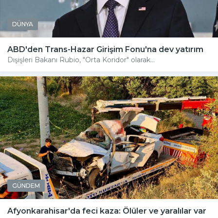
DÜNYA
ABD'den Trans-Hazar Girişim Fonu'na dev yatırım
Dışişleri Bakanı Rubio, "Orta Koridor" olarak...
GÜNDEM
Afyonkarahisar'da feci kaza: Ölüler ve yaralılar var