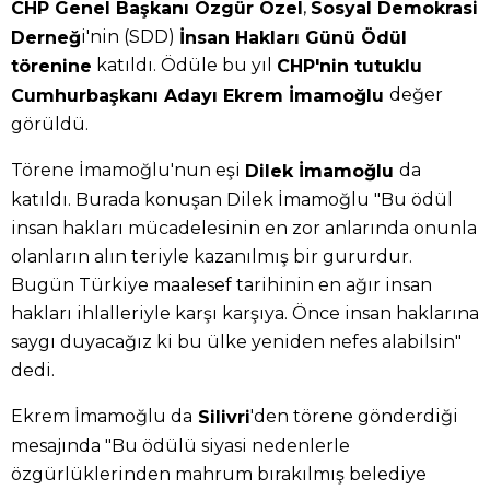
,
CHP Genel Başkanı Özgür Özel
Sosyal Demokrasi
i'nin (SDD)
Derneğ
İnsan Hakları Günü Ödül
katıldı. Ödüle bu yıl
törenine
CHP'nin tutuklu
değer
Cumhurbaşkanı Adayı Ekrem İmamoğlu
görüldü.
Törene İmamoğlu'nun eşi
da
Dilek İmamoğlu
katıldı. Burada konuşan Dilek İmamoğlu "Bu ödül
insan hakları mücadelesinin en zor anlarında onunla
olanların alın teriyle kazanılmış bir gururdur.
Bugün Türkiye maalesef tarihinin en ağır insan
hakları ihlalleriyle karşı karşıya. Önce insan haklarına
saygı duyacağız ki bu ülke yeniden nefes alabilsin"
dedi.
Ekrem İmamoğlu da
'den törene gönderdiği
Silivri
mesajında "Bu ödülü siyasi nedenlerle
özgürlüklerinden mahrum bırakılmış belediye