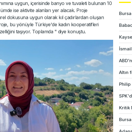
llanımına uygun, içerisinde banyo ve tuvaleti bulunan 10
mde ise aktivite alanları yer alacak. Proje
Bursa'
ürel dokusuna uygun olarak kıl çadırlardan oluşan
oje, bu yönüyle Türkiye'de kadın kooperatifleri
Babac
zelliğini taşıyor. Toplamda " diye konuştu.
Kayser
İsmail
ABD'ni
Altın 
Phili
SPK'da
Kriti
Bursa'
Adana'