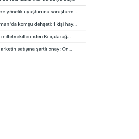
re yönelik uyuşturucu soruşturm...
an'da komşu dehşeti: 1 kişi hay...
 milletvekillerinden Kılıçdaroğ...
rketin satışına şartlı onay: On...