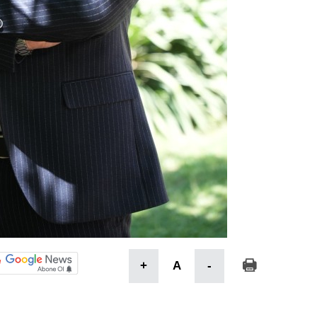
+
A
-