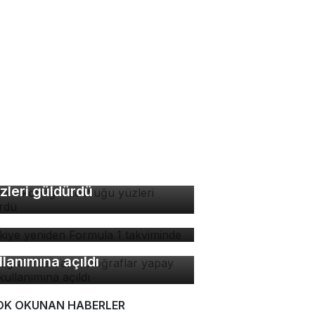
di ve köpeğin dostluğu
zleri güldürdü
rkiye yeniden Formula 1
kviminde
stagram'da bazı
toğraflar yapay zeka
llanımına açıldı
OK OKUNAN HABERLER