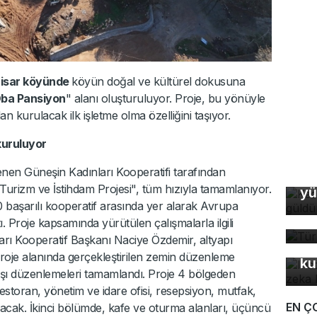
isar köyünde
köyün doğal ve kültürel dokusuna
ba Pansiyon
" alanı oluşturuluyor. Proje, bu yönüyle
an kurulacak ilk işletme olma özelliğini taşıyor.
kuruluyor
enen Güneşin Kadınları Kooperatifi tarafından
Ke
Turizm ve İstihdam Projesi", tüm hızıyla tamamlanıyor.
yü
Tü
0 başarılı kooperatif arasında yer alarak Avrupa
ta
. Proje kapsamında yürütülen çalışmalarla ilgili
In
rı Kooperatif Başkanı Naciye Özdemir, altyapı
fo
 Proje alanında gerçekleştirilen zemin düzenleme
ku
v taşı düzenlemeleri tamamlandı. Proje 4 bölgeden
estoran, yönetim ve idare ofisi, resepsiyon, mutfak,
EN Ç
lacak. İkinci bölümde, kafe ve oturma alanları, üçüncü