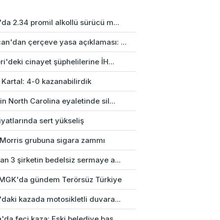
da 2.34 promil alkollü sürücü m...
an'dan çerçeve yasa açıklaması: ...
i'deki cinayet şüphelilerine İH...
 Kartal: 4-0 kazanabilirdik
n North Carolina eyaletinde sil...
fiyatlarında sert yükseliş
p Morris grubuna sigara zammı
n 3 şirketin bedelsiz sermaye a...
k MGK'da gündem Terörsüz Türkiye
daki kazada motosikletli duvara...
da feci kaza: Eski belediye baş...