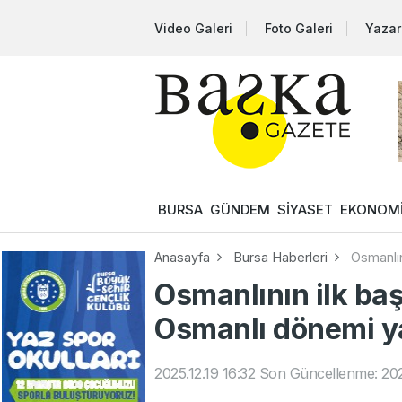
Video Galeri
Foto Galeri
Yazar
BURSA
GÜNDEM
SİYASET
EKONOM
Anasayfa
Bursa Haberleri
Osmanlın
Osmanlının ilk ba
Osmanlı dönemi y
2025.12.19 16:32
Son Güncellenme: 2025