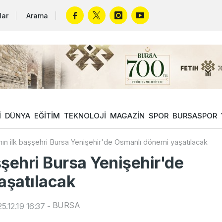
lar
Arama
İ
DÜNYA
EĞİTİM
TEKNOLOJİ
MAGAZİN
SPOR
BURSASPOR
ın ilk başşehri Bursa Yenişehir'de Osmanlı dönemi yaşatılacak
şşehri Bursa Yenişehir'de
aşatılacak
BURSA
.12.19 16:37
-