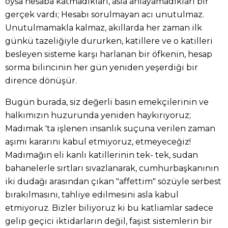
oysa hesaba katmadıkları, asla anlayamadıkları bir
gerçek vardı; Hesabı sorulmayan acı unutulmaz.
Unutulmamakla kalmaz, akıllarda her zaman ilk
günkü tazeliğiyle dururken, katillere ve o katilleri
besleyen sisteme karşı harlanan bir öfkenin, hesap
sorma bilincinin her gün yeniden yeşerdiği bir
dirence dönüşür.
Bugün burada, siz değerli basın emekçilerinin ve
halkımızın huzurunda yeniden haykırıyoruz;
Madımak 'ta işlenen insanlık suçuna verilen zaman
aşımı kararını kabul etmiyoruz, etmeyeceğiz!
Madımağın eli kanlı katillerinin tek- tek, sudan
bahanelerle sırtları sıvazlanarak, cumhurbaşkanının
iki dudağı arasından çıkan "affettim" sözüyle serbest
bırakılmasını, tahliye edilmesini asla kabul
etmiyoruz. Bizler biliyoruz ki bu katliamlar sadece
gelip geçici iktidarların değil, faşist sistemlerin bir