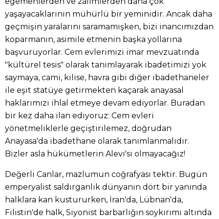
egemenlerden ve zalimlerden daha çok
yaşayacaklarının mühürlü bir yeminidir. Ancak daha
geçmişin yaralarını saramamışken, bizi inancımızdan
koparmanın, asimile etmenin başka yollarına
başvuruyorlar. Cem evlerimizi imar mevzuatında
"kültürel tesis" olarak tanımlayarak ibadetimizi yok
saymaya, cami, kilise, havra gibi diğer ibadethaneler
ile eşit statüye getirmekten kaçarak anayasal
haklarımızı ihlal etmeye devam ediyorlar. Buradan
bir kez daha ilan ediyoruz: Cem evleri
yönetmeliklerle geçiştirilemez, doğrudan
Anayasa'da ibadethane olarak tanımlanmalıdır.
Bizler asla hükümetlerin Alevi'si olmayacağız!
Değerli Canlar, mazlumun coğrafyası tektir. Bugün
emperyalist saldırganlık dünyanın dört bir yanında
halklara kan kustururken, İran'da, Lübnan'da,
Filistin'de halk, Siyonist barbarlığın soykırımı altında