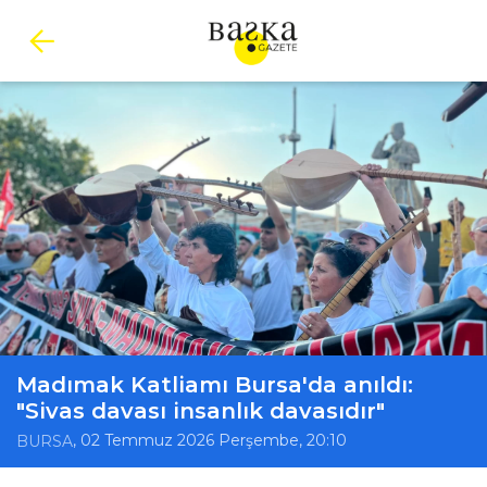
Madımak Katliamı Bursa'da anıldı:
"Sivas davası insanlık davasıdır"
, 02 Temmuz 2026 Perşembe, 20:10
BURSA