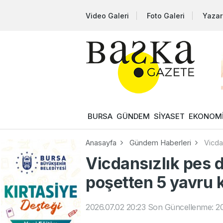
Video Galeri
Foto Galeri
Yazar
BURSA
GÜNDEM
SİYASET
EKONOM
Anasayfa
Gündem Haberleri
Vicda
Vicdansızlık pes d
poşetten 5 yavru k
2026.07.02 20:23
Son Güncellenme: 20