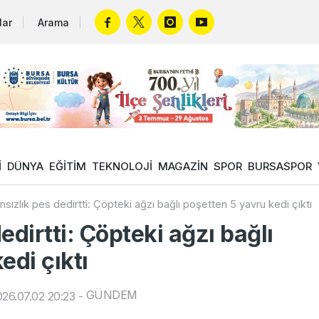
lar
Arama
İ
DÜNYA
EĞİTİM
TEKNOLOJİ
MAGAZİN
SPOR
BURSASPOR
nsızlık pes dedirtti: Çöpteki ağzı bağlı poşetten 5 yavru kedi çıktı
edirtti: Çöpteki ağzı bağlı
edi çıktı
GÜNDEM
26.07.02 20:23
-