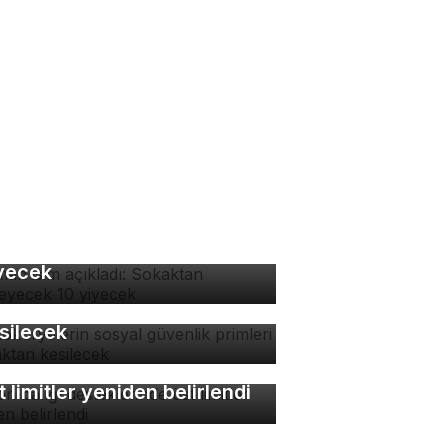
man isim açıkladı:
kaktan yenmeyecek 10
yecek
tokuryelerin sosyal
venlik primleri kaynaktan
silecek
lon balığı desteklerinde
t limitler yeniden belirlendi