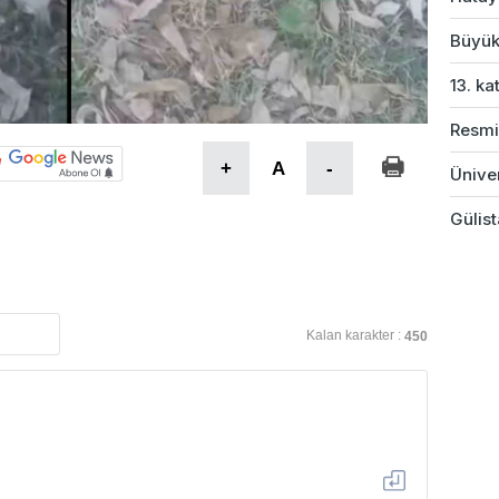
Büyük
13. ka
Resmi
+
A
-
Üniver
Gülist
Kalan karakter :
450