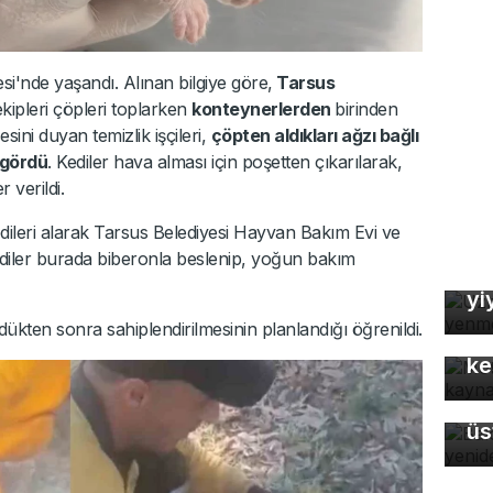
i'nde yaşandı. Alınan bilgiye göre,
Tarsus
ekipleri çöpleri toplarken
konteynerlerden
birinden
esini duyan temizlik işçileri,
çöpten aldıkları ağzı bağlı
 gördü
. Kediler hava alması için poşetten çıkarılarak,
 verildi.
dileri alarak Tarsus Belediyesi Hayvan Bakım Evi ve
Uz
diler burada biberonla beslenip, yoğun bakım
So
yi
Mo
ükten sonra sahiplendirilmesinin planlandığı öğrenildi.
gü
ke
Ba
üs