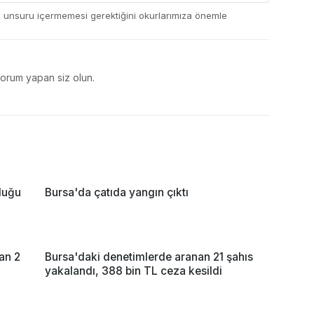
ç unsuru içermemesi gerektiğini okurlarımıza önemle
yorum yapan siz olun.
rduğu
Bursa'da çatıda yangın çıktı
an 2
Bursa'daki denetimlerde aranan 21 şahıs
yakalandı, 388 bin TL ceza kesildi