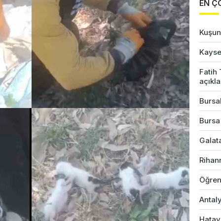
EN Ç
Kuşun 
Kayser
Fatih
açıkl
Bursal
Bursa
Galata
Rihan
Öğren
Antaly
Hatay