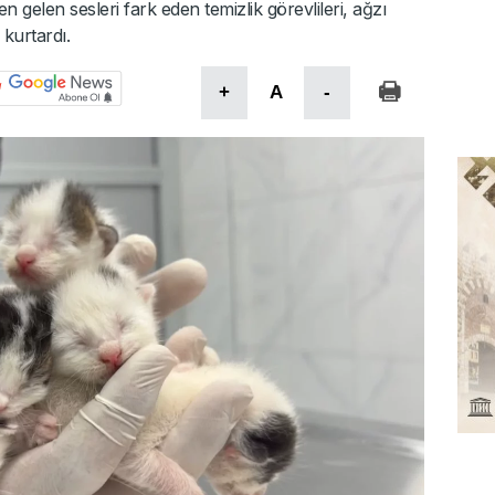
 gelen sesleri fark eden temizlik görevlileri, ağzı
 kurtardı.
+
A
-