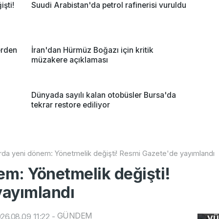
şti!
Suudi Arabistan'da petrol rafinerisi vuruldu
erden
İran'dan Hürmüz Boğazı için kritik
müzakere açıklaması
Dünyada sayılı kalan otobüsler Bursa'da
tekrar restore ediliyor
arda yeni dönem: Yönetmelik değişti! Resmi Gazete'de yayımlandı
em: Yönetmelik değişti!
yayımlandı
Ke
GÜNDEM
26.08.09 11:22
-
yü