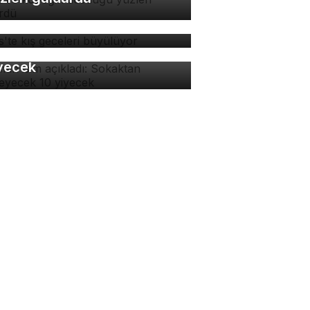
tlis'te kış geceleri
yülüyor
man isim açıkladı:
kaktan yenmeyecek 10
yecek