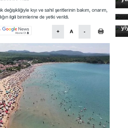
Bi
eğişikliğiyle kıyı ve sahil şeritlerinin bakım, onarım,
bü
Uz
n ilgili birimlerine de yetki verildi.
So
yi
+
A
-