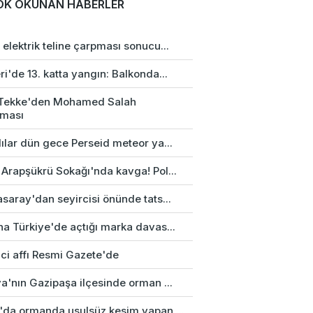
OK OKUNAN HABERLER
elektrik teline çarpması sonucu...
i'de 13. katta yangın: Balkonda...
 Tekke'den Mohamed Salah
aması
ılar dün gece Perseid meteor ya...
 Arapşükrü Sokağı'nda kavga! Pol...
saray'dan seyircisi önünde tats...
na Türkiye'de açtığı marka davas...
ci affı Resmi Gazete'de
a'nın Gazipaşa ilçesinde orman ...
'da ormanda usulsüz kesim yapan ...