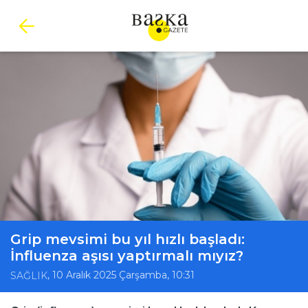
Grip mevsimi bu yıl hızlı başladı:
İnfluenza aşısı yaptırmalı mıyız?
, 10 Aralık 2025 Çarşamba, 10:31
SAĞLIK