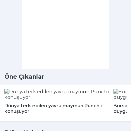
Öne Çıkanlar
Dünya terk edilen yavru maymun Punch'ı
Bursa'
konuşuyor
duygul