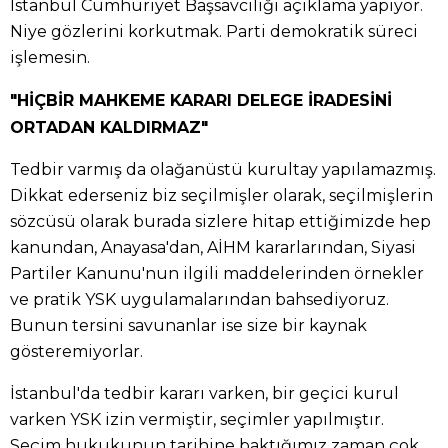
İstanbul Cumhuriyet Başsavcılığı açıklama yapıyor.
Niye gözlerini korkutmak. Parti demokratik süreci
işlemesin.
"HİÇBİR MAHKEME KARARI DELEGE İRADESİNİ
ORTADAN KALDIRMAZ"
Tedbir varmış da olağanüstü kurultay yapılamazmış.
Dikkat ederseniz biz seçilmişler olarak, seçilmişlerin
sözcüsü olarak burada sizlere hitap ettiğimizde hep
kanundan, Anayasa'dan, AİHM kararlarından, Siyasi
Partiler Kanunu'nun ilgili maddelerinden örnekler
ve pratik YSK uygulamalarından bahsediyoruz.
Bunun tersini savunanlar ise size bir kaynak
gösteremiyorlar.
İstanbul'da tedbir kararı varken, bir geçici kurul
varken YSK izin vermiştir, seçimler yapılmıştır.
Seçim hukukunun tarihine baktığımız zaman çok