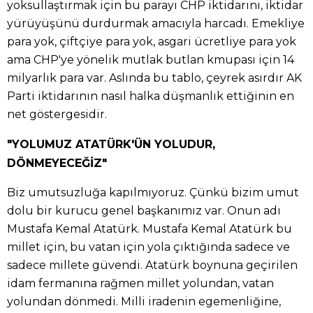
yoksullaştırmak için bu parayı CHP iktidarını, iktidar
yürüyüşünü durdurmak amacıyla harcadı. Emekliye
para yok, çiftçiye para yok, asgari ücretliye para yok
ama CHP'ye yönelik mutlak butlan kmupası için 14
milyarlık para var. Aslında bu tablo, çeyrek asırdır AK
Parti iktidarının nasıl halka düşmanlık ettiğinin en
net göstergesidir.
"YOLUMUZ ATATÜRK'ÜN YOLUDUR,
DÖNMEYECEĞİZ"
Biz umutsuzluğa kapılmıyoruz. Çünkü bizim umut
dolu bir kurucu genel başkanımız var. Onun adı
Mustafa Kemal Atatürk. Mustafa Kemal Atatürk bu
millet için, bu vatan için yola çıktığında sadece ve
sadece millete güvendi. Atatürk boynuna geçirilen
idam fermanına rağmen millet yolundan, vatan
yolundan dönmedi. Milli iradenin egemenliğine,