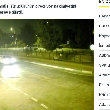
EN Ç
nibüs
, sürücüsünün direksiyon
hakimiyetini
ereye düştü.
Babac
Bursa'
Kayser
İsmail
ABD'ni
SPK'da
Altın 
Phili
Kriti
Adana'