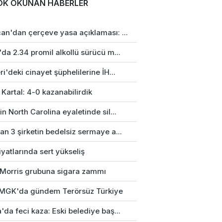
OK OKUNAN HABERLER
an'dan çerçeve yasa açıklaması: ...
da 2.34 promil alkollü sürücü m...
i'deki cinayet şüphelilerine İH...
 Kartal: 4-0 kazanabilirdik
n North Carolina eyaletinde sil...
n 3 şirketin bedelsiz sermaye a...
fiyatlarında sert yükseliş
p Morris grubuna sigara zammı
k MGK'da gündem Terörsüz Türkiye
da feci kaza: Eski belediye baş...