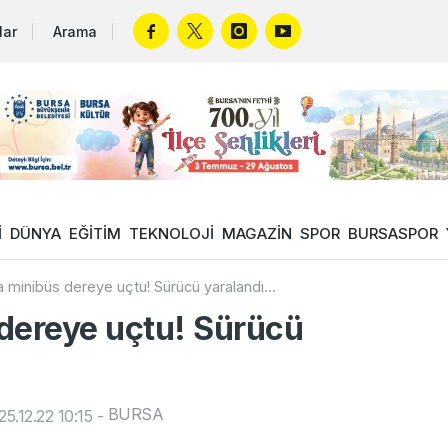
lar
Arama
İ
DÜNYA
EĞİTİM
TEKNOLOJİ
MAGAZİN
SPOR
BURSASPOR
 minibüs dereye uçtu! Sürücü yaralandı...
dereye uçtu! Sürücü
BURSA
5.12.22 10:15
-