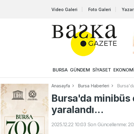
Video Galeri
Foto Galeri
Yazar
BURSA
GÜNDEM
SİYASET
EKONOM
Anasayfa
Bursa Haberleri
Bursa'da
Bursa'da minibüs 
yaralandı...
2025.12.22 10:03
Son Güncellenme: 202