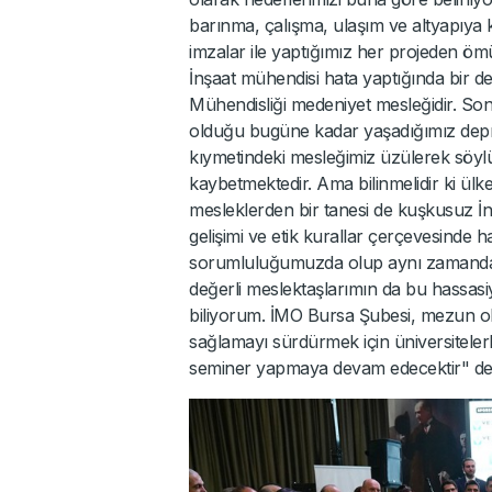
barınma, çalışma, ulaşım ve altyapıya k
imzalar ile yaptığımız her projeden ö
İnşaat mühendisi hata yaptığında bir değ
Mühendisliği medeniyet mesleğidir. Son
olduğu bugüne kadar yaşadığımız depre
kıymetindeki mesleğimiz üzülerek söylüy
kaybetmektedir. Ama bilinmelidir ki ülk
mesleklerden bir tanesi de kuşkusuz İn
gelişimi ve etik kurallar çerçevesinde
sorumluluğumuzda olup aynı zamanda da
değerli meslektaşlarımın da bu hassasi
biliyorum. İMO Bursa Şubesi, mezun old
sağlamayı sürdürmek için üniversitelerle 
seminer yapmaya devam edecektir" ded