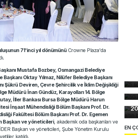
luşunun 71'inci yıl dönümünü
Crowne Plaza'da
ı.
5 
Başkanı Mustafa Bozbey, Osmangazi Belediye
dü
ye Başkanı Oktay Yılmaz, Nilüfer Belediye Başkanı
5G
 Şükrü Deviren, Çevre Şehircilik ve İklim Değişikliği
de
ölge Müdürü İnan Gündüz, Karayolları 14. Bölge
ay, İller Bankası Bursa Bölge Müdürü Harun
Ho
esi İnşaat Mühendisliği Bölüm Başkanı Prof. Dr.
20
liği Fakültesi Bölüm Başkanı Prof. Dr. Egemen
Başkan ve yöneticileri
, akademik oda başkanları ve
EN Ç
İDER Başkan ve yöneticileri, Şube Yönetim Kurulu
tliler katıldı.