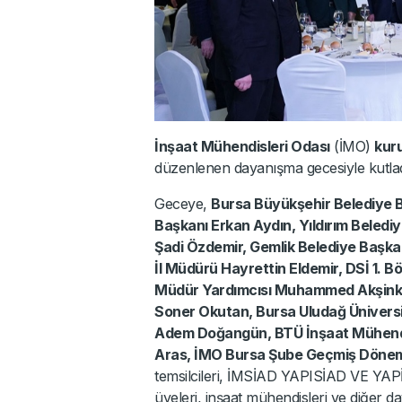
İnşaat Mühendisleri Odası
(İMO)
kuru
düzenlenen dayanışma gecesiyle kutlad
Geceye,
Bursa Büyükşehir Belediye 
Başkanı Erkan Aydın, Yıldırım Beledi
Şadi Özdemir, Gemlik Belediye Başkanı
İl Müdürü Hayrettin Eldemir, DSİ 1. B
Müdür Yardımcısı Muhammed Akşinkut
Soner Okutan, Bursa Uludağ Üniversit
Adem Doğangün, BTÜ İnşaat Mühendis
Aras, İMO Bursa Şube Geçmiş Dönem 
temsilcileri, İMSİAD YAPISİAD VE YAP
üyeleri, inşaat mühendisleri ve diğer dave