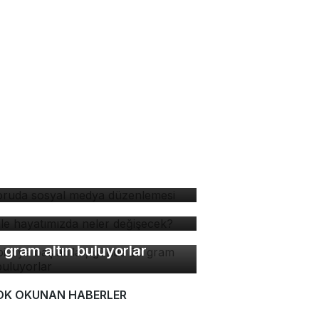
soruda sosyal medya
zenlemesi
 ile hayatımızda neler
ğişecek?
bi diye başladılar, günde
 gram altın buluyorlar
OK OKUNAN HABERLER