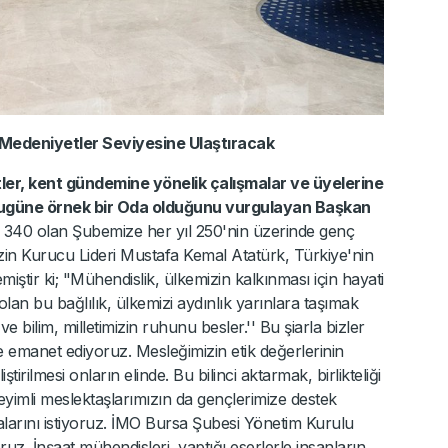
 Medeniyetler Seviyesine Ulaştıracak
tler, kent gündemine yönelik çalışmalar ve üyelerine
n bugüne örnek bir Oda olduğunu vurgulayan Başkan
n 340 olan Şubemize her yıl 250'nin üzerinde genç
zin Kurucu Lideri Mustafa Kemal Atatürk, Türkiye'nin
iştir ki; "Mühendislik, ülkemizin kalkınması için hayati
 olan bu bağlılık, ülkemizi aydınlık yarınlara taşımak
ve bilim, milletimizin ruhunu besler.'' Bu şiarla bizler
e emanet ediyoruz. Mesleğimizin etik değerlerinin
tirilmesi onların elinde. Bu bilinci aktarmak, birlikteliği
eyimli meslektaşlarımızın da gençlerimize destek
alarını istiyoruz. İMO Bursa Şubesi Yönetim Kurulu
ruz. İnşaat mühendisleri, yaptığı eserlerle insanların