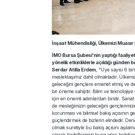
İnşaat Mühendisliği, Ülkemizi Muasır
İMO Bursa Şubesi'nin yaptığı faaliye
yönelik etkinliklerle açıldığı günde
Serdar Atilla Erdem
, "Üye sayısı 6 bi
meslektaşımız dahil olmaktadır. Ülkemi
geleceğini gençlere emanet etmiş ve dem
bir öneme sahiptir. Bilim ve teknolojiye
için en önemli adımlardan biridir. Sanat 
de mesleğimizin geleceğini gençlerimiz
korunması ve bilimsel bakış açısının geliş
güçlendirmek de bizlerin elindedir. Den
olmak suretiyle bu bakış açısını aşılam
olarak hedeflerimizi buna göre belirliyo