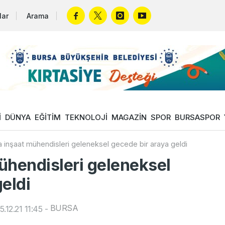
lar
Arama
İ
DÜNYA
EĞİTİM
TEKNOLOJİ
MAGAZİN
SPOR
BURSASPOR
 inşaat mühendisleri geleneksel gecede bir araya geldi
ühendisleri geleneksel
eldi
BURSA
.12.21 11:45
-