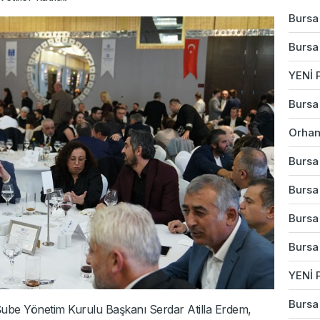
Bursa'
Bursa'
YENİ P
Bursa'
Orhan
Bursa'
Bursa
Bursa'
Bursa
YENİ P
Bursa'
ube Yönetim Kurulu Başkanı Serdar Atilla Erdem,