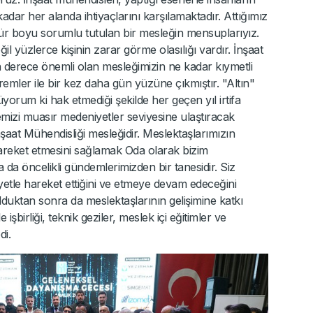
adar her alanda ihtiyaçlarını karşılamaktadır. Attığımız
mür boyu sorumlu tutulan bir mesleğin mensuplarıyız.
il yüzlerce kişinin zarar görme olasılığı vardır. İnşaat
 derece önemli olan mesleğimizin ne kadar kıymetli
mler ile bir kez daha gün yüzüne çıkmıştır. "Altın"
orum ki hak etmediği şekilde her geçen yıl irtifa
emizi muasır medeniyetler seviyesine ulaştıracak
şaat Mühendisliği mesleğidir. Meslektaşlarımızın
 hareket etmesini sağlamak Oda olarak bizim
 öncelikli gündemlerimizden bir tanesidir. Siz
yetle hareket ettiğini ve etmeye devam edeceğini
uktan sonra da meslektaşlarının gelişimine katkı
işbirliği, teknik geziler, meslek içi eğitimler ve
i.