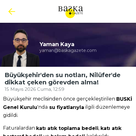
Yaman Kaya
yaman@baskagazete.com
Büyükşehir'den su notları, Nilüfer'de
dikkat çeken görevden alma!
15 Mayıs 2026 Cuma, 12:59
Büyükşehir meclisinden önce gerçekleştirilen
BUSKİ
'nda
ilgili düzenlemeye
Genel Kurulu
su fiyatlarıyla
gidildi.
Faturalardan
,
katı atık toplama bedeli
katı atık