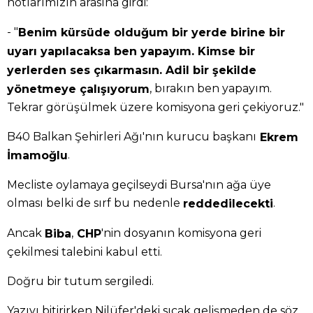
notlarımızın arasına girdi:
- "
Benim kürsüde olduğum bir yerde birine bir
uyarı yapılacaksa ben yapayım. Kimse bir
yerlerden ses çıkarmasın. Adil bir şekilde
, bırakın ben yapayım.
yönetmeye çalışıyorum
Tekrar görüşülmek üzere komisyona geri çekiyoruz."
B40 Balkan Şehirleri Ağı'nın kurucu başkanı
Ekrem
.
İmamoğlu
Mecliste oylamaya geçilseydi Bursa'nın ağa üye
olması belki de sırf bu nedenle
.
reddedilecekti
Ancak
,
'nin dosyanın komisyona geri
Biba
CHP
çekilmesi talebini kabul etti.
Doğru bir tutum sergiledi.
Yazıyı bitirirken Nilüfer'deki sıcak gelişmeden de söz