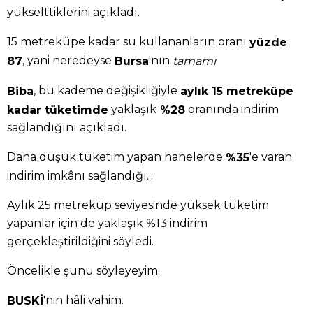
yükselttiklerini açıkladı.
15 metreküpe kadar su kullananların oranı
yüzde
, yani neredeyse
'nın
.
87
Bursa
tamamı
, bu kademe değişikliğiyle
Biba
aylık 15 metreküpe
yaklaşık
oranında indirim
kadar tüketimde
%28
sağlandığını açıkladı.
Daha düşük tüketim yapan hanelerde
'e varan
%35
indirim imkânı sağlandığı...
Aylık 25 metreküp seviyesinde yüksek tüketim
yapanlar için de yaklaşık %13 indirim
gerçekleştirildiğini söyledi.
Öncelikle şunu söyleyeyim:
'nin hâli vahim.
BUSKİ