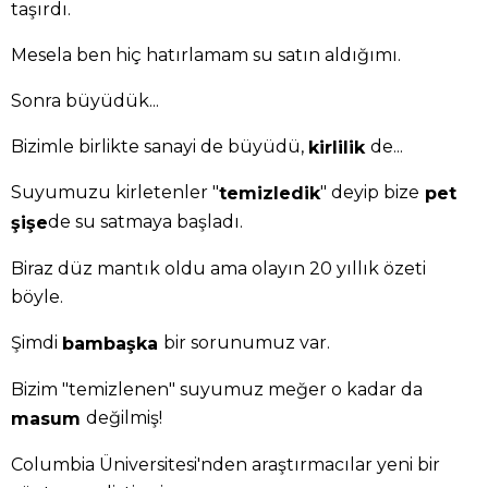
taşırdı.
Mesela ben hiç hatırlamam su satın aldığımı.
Sonra büyüdük...
Bizimle birlikte sanayi de büyüdü,
de...
kirlilik
Suyumuzu kirletenler "
" deyip bize
temizledik
pet
de su satmaya başladı.
şişe
Biraz düz mantık oldu ama olayın 20 yıllık özeti
böyle.
Şimdi
bir sorunumuz var.
bambaşka
Bizim "temizlenen" suyumuz meğer o kadar da
değilmiş!
masum
Columbia Üniversitesi'nden araştırmacılar yeni bir