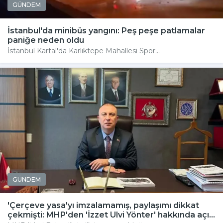
GÜNDEM
İstanbul'da minibüs yangını: Peş peşe patlamalar
paniğe neden oldu
İstanbul Kartal'da Karlıktepe Mahallesi Spor...
GÜNDEM
'Çerçeve yasa'yı imzalamamış, paylaşımı dikkat
çekmişti: MHP'den 'İzzet Ulvi Yönter' hakkında açı...