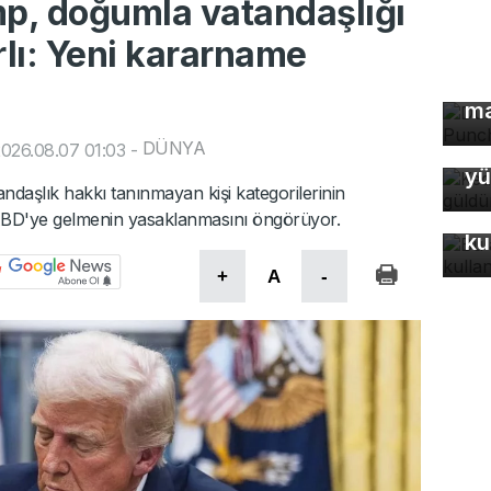
p, doğumla vatandaşlığı
lı: Yeni kararname
Dü
ma
DÜNYA
Ke
026.08.07 01:03
-
yü
daşlık hakkı tanınmayan kişi kategorilerinin
Bu
e ABD'ye gelmenin yasaklanmasını öngörüyor.
ku
+
A
-