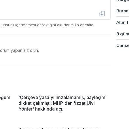
Bursa'
Altın 
ç unsuru içermemesi gerektiğini okurlarımıza önemle
8 günü
Cansev
yorum yapan siz olun.
doğum
'Çerçeve yasa'yı imzalamamış, paylaşımı
dikkat çekmişti: MHP'den 'İzzet Ulvi
Yönter' hakkında açı...