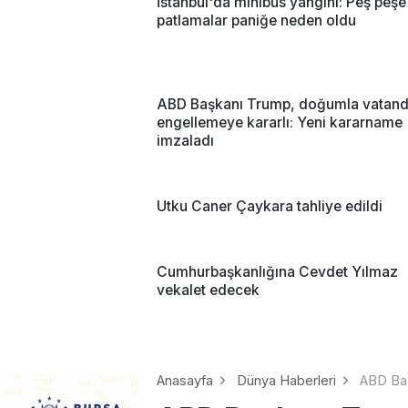
İstanbul'da minibüs yangını: Peş peşe
patlamalar paniğe neden oldu
ABD Başkanı Trump, doğumla vatanda
engellemeye kararlı: Yeni kararname
imzaladı
Utku Caner Çaykara tahliye edildi
Cumhurbaşkanlığına Cevdet Yılmaz
vekalet edecek
Anasayfa
Dünya Haberleri
ABD Baş