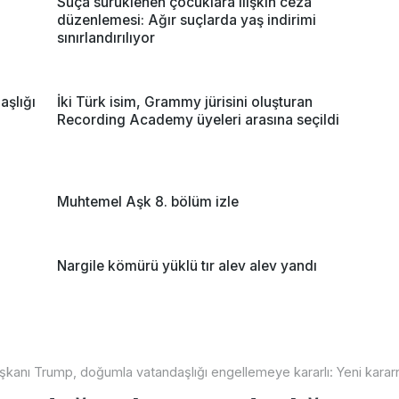
Suça sürüklenen çocuklara ilişkin ceza
düzenlemesi: Ağır suçlarda yaş indirimi
sınırlandırılıyor
şlığı
İki Türk isim, Grammy jürisini oluşturan
Recording Academy üyeleri arasına seçildi
Muhtemel Aşk 8. bölüm izle
Nargile kömürü yüklü tır alev alev yandı
kanı Trump, doğumla vatandaşlığı engellemeye kararlı: Yeni kara