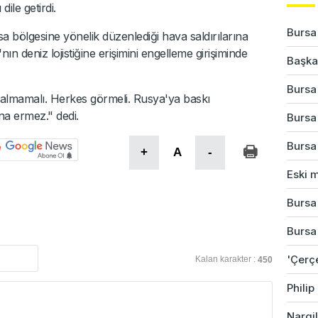
dile getirdi.
Bursa
ölgesine yönelik düzenlediği hava saldırılarına
n deniz lojistiğine erişimini engelleme girişiminde
Başkan
Bursa'
almamalı. Herkes görmeli. Rusya'ya baskı
na ermez." dedi.
Bursa
Bursa'
+
A
-
Eski m
Bursa'
Bursa
'Çerç
Kalan karakter :
450
Phili
Nargil