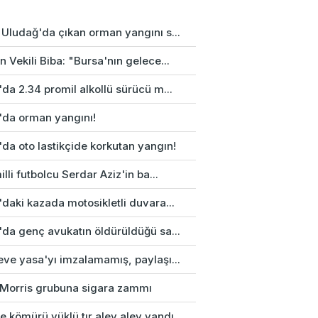
 Uludağ'da çıkan orman yangını s...
 Vekili Biba: "Bursa'nın gelece...
da 2.34 promil alkollü sürücü m...
'da orman yangını!
da oto lastikçide korkutan yangın!
illi futbolcu Serdar Aziz'in ba...
daki kazada motosikletli duvara...
'da genç avukatın öldürüldüğü sa...
eve yasa'yı imzalamamış, paylaşı...
p Morris grubuna sigara zammı
e kömürü yüklü tır alev alev yandı