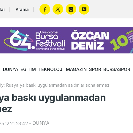
lar
Arama
İ
DÜNYA
EĞİTİM
TEKNOLOJİ
MAGAZİN
SPOR
BURSASPOR
iy: Rusya'ya baskı uygulanmadan saldırılar sona ermez
'ya baskı uygulanmadan
mez
DÜNYA
5.12.21 23:42
-