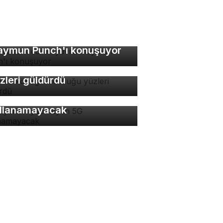
nya terk edilen yavru
ymun Punch'ı konuşuyor
di ve köpeğin dostluğu
zleri güldürdü
 ayarları yapmayan 5G
llanamayacak