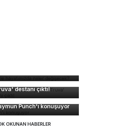
 ile hayatımızda neler
ğişecek?
sır mumyasının içinden
ruva' destanı çıktı!
nya terk edilen yavru
ymun Punch'ı konuşuyor
OK OKUNAN HABERLER