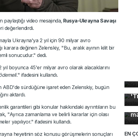
 paylaştığı video mesajında,
Rusya-Ukrayna Savaşı
i değerlendirdi.
mayla Ukrayna'ya 2 yıl için 90 milyar avro
ı karara değinen Zelenskiy, "Bu, aralık ayının kilit bir
mli sonucudur." dedi.
 yıl boyunca 45'er milyar avro olarak alacaklarını
5G
ödemeli.
" ifadesini kullandı.
de
in ABD'de sürdüğüne işaret eden Zelenskiy, bugün
Mı
ğını aktardı.
'T
Dü
lik garantileri gibi konular hakkındaki ayrıntıların bu
ma
k, "Ayrıca zamanlama ve belirli kararlar için olası
r yapılıyor." ifadesini kullandı.
EN Ç
rayna heyetinin söz konusu görüşmelerin sonuçları