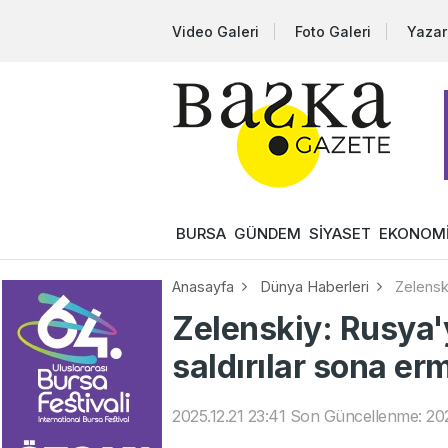
Video Galeri
Foto Galeri
Yazar
BURSA
GÜNDEM
SİYASET
EKONOM
Anasayfa
Dünya Haberleri
Zelensk
Zelenskiy: Rusya
saldırılar sona er
2025.12.21 23:41
Son Güncellenme: 202