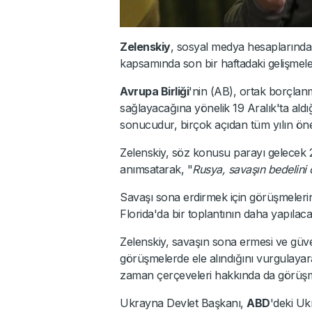
Zelenskiy
, sosyal medya hesaplarından
kapsamında son bir haftadaki gelişmeler
Avrupa Birliği
'nin (AB), ortak borçlan
sağlayacağına yönelik 19 Aralık'ta aldığ
sonucudur, birçok açıdan tüm yılın öne
Zelenskiy, söz konusu parayı gelecek 2
anımsatarak, "
Rusya, savaşın bedelini 
Savaşı sona erdirmek için görüşmeler
Florida'da bir toplantının daha yapılaca
Zelenskiy, savaşın sona ermesi ve güven
görüşmelerde ele alındığını vurgulayara
zaman çerçeveleri hakkında da görüşmele
Ukrayna Devlet Başkanı,
ABD
'deki Uk