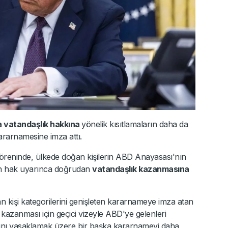
 vatandaşlık hakkına
yönelik kısıtlamaların daha da
kararnamesine imza attı.
öreninde, ülkede doğan kişilerin ABD Anayasası'nın
nan hak uyarınca doğrudan
vatandaşlık kazanmasına
kişi kategorilerini genişleten kararnameye imza atan
azanması için geçici vizeyle ABD'ye gelenleri
nı yasaklamak üzere bir başka kararnameyi daha