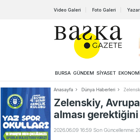
Video Galeri
Foto Galeri
Yazar
BURSA
GÜNDEM
SİYASET
EKONOM
Anasayfa
Dünya Haberleri
Zelensk
Zelenskiy, Avrupa
alması gerektiğini
2026.06.09 16:59
Son Güncellenme: 20