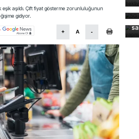
5G
eşik aşıldı. Çift fiyat gösterme zorunluluğunun
de
eğişime gidiyor.
Ke
sa
+
A
-