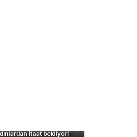
r
kuşağı erkekleri
dınlardan itaat bekliyor!