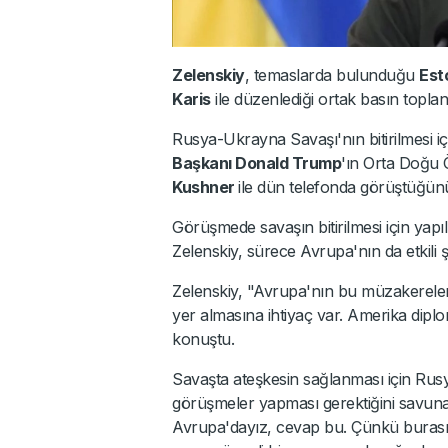
Zelenskiy
, temaslarda bulunduğu
Est
Karis
ile düzenlediği ortak basın topla
Rusya-Ukrayna Savaşı'nın bitirilmesi içi
Başkanı Donald Trump
'ın Orta Doğu 
Kushner
ile dün telefonda görüştüğünü
Görüşmede savaşın bitirilmesi için yapıl
Zelenskiy, sürece Avrupa'nın da etkili şek
Zelenskiy, "Avrupa'nın bu müzakereler
yer almasına ihtiyaç var. Amerika diplom
konuştu.
Savaşta ateşkesin sağlanması için Rus
görüşmeler yapması gerektiğini savu
Avrupa'dayız, cevap bu. Çünkü burası 