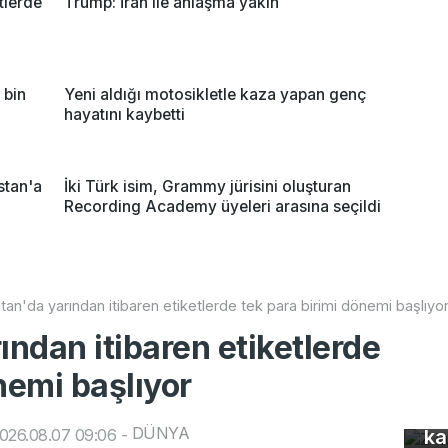
tlerde
Trump: İran ile anlaşma yakın
 bin
Yeni aldığı motosikletle kaza yapan genç
hayatını kaybetti
stan'a
İki Türk isim, Grammy jürisini oluşturan
Recording Academy üyeleri arasına seçildi
tan'da yarından itibaren etiketlerde tek para birimi dönemi başlıyo
ından itibaren etiketlerde
nemi başlıyor
Z 
DÜNYA
026.08.07 09:06
-
ka