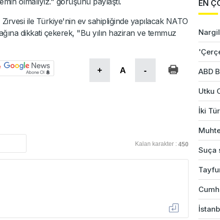
emin olmalıyız." görüşünü paylaştı.
EN Ç
irvesi ile Türkiye'nin ev sahipliğinde yapılacak NATO
Nargil
cağına dikkati çekerek, "Bu yılın haziran ve temmuz
'Çerç
+
A
-
ABD B
Utku 
İki Tü
Muhte
Kalan karakter :
450
Suça s
Tayfu
Cumhu
İstanb