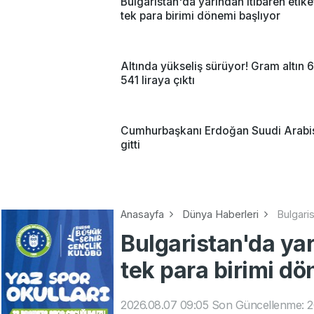
Bulgaristan'da yarından itibaren etike
tek para birimi dönemi başlıyor
Altında yükseliş sürüyor! Gram altın 6
541 liraya çıktı
Cumhurbaşkanı Erdoğan Suudi Arabi
gitti
Anasayfa
Dünya Haberleri
Bulgaris
Bulgaristan'da yar
tek para birimi dö
2026.08.07 09:05
Son Güncellenme: 2