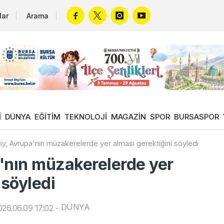
lar
Arama
İ
DÜNYA
EĞİTİM
TEKNOLOJİ
MAGAZİN
SPOR
BURSASPOR
iy, Avrupa'nın müzakerelerde yer alması gerektiğini söyledi
'nın müzakerelerde yer
 söyledi
DÜNYA
26.06.09 17:02
-