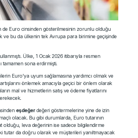
m de Euro cinsinden gösterilmesinin zorunlu olduğu
ve bu da ülkenin tek Avrupa para birimine geçişinde
ullanmıştı. Ülke, 1 Ocak 2026 itibarıyla resmen
ı tamamen sona erdirmişti.
icilerin Euro'ya uyum sağlamasına yardımcı olmak ve
 artışlarını önlemek amacıyla geçici bir önlem olarak
cıların mal ve hizmetlerin satış ve ödeme fiyatlarını
gerekecek.
insinden
eşdeğer
değeri göstermelerine yine de izin
açlı olacak. Bu gibi durumlarda, Euro tutarının
at olduğu, leva değerinin ise sadece bilgilendirme
iki tutar da doğru olarak ve müşterileri yanıltmayacak