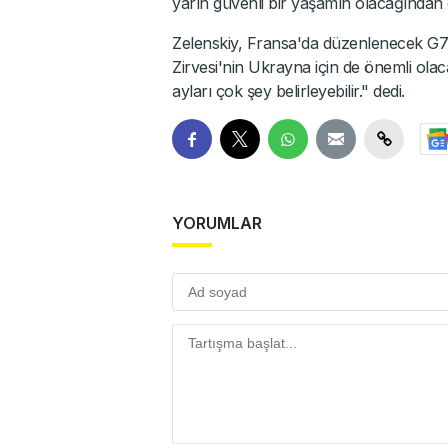
yarın güvenli bir yaşamın olacağından 
Zelenskiy, Fransa'da düzenlenecek G7 Z
Zirvesi'nin Ukrayna için de önemli ola
ayları çok şey belirleyebilir." dedi.
YORUMLAR