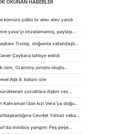
OK OKUNAN HABERLER
e kömürü yüklü tır alev alev yandı
eve yasa'yı imzalamamış, paylaşı...
aşkanı Trump, doğumla vatandaşlı...
Caner Çaykara tahliye edildi
rk isim, Grammy jürisini oluştu...
mel Aşk 8. bölüm izle
ürüklenen çocuklara ilişkin cez...
n Kahraman'dan kızı Vera'ya doğu...
rbaşkanlığına Cevdet Yılmaz veka...
ul'da minibüs yangını: Peş peşe...