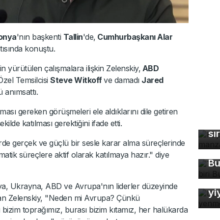
onya
'nın başkenti
Tallin
'de,
Cumhurbaşkanı Alar
ntısında konuştu.
n yürütülen çalışmalara ilişkin Zelenskiy,
ABD
Özel Temsilcisi
Steve Witkoff
ve damadı
Jared
 anımsattı.
Ka
ması gereken görüşmeleri ele aldıklarını dile getiren
ma
ilde katılması gerektiğini ifade etti.
sı
Tü
de gerçek ve güçlü bir sesle karar alma süreçlerinde
ma
atik süreçlere aktif olarak katılmaya hazır." diye
Bu
Uz
So
ya, Ukrayna, ABD ve Avrupa'nın liderler düzeyinde
yi
nan Zelenskiy, "Neden mi Avrupa? Çünkü
bizim toprağımız, burası bizim kıtamız, her halükarda