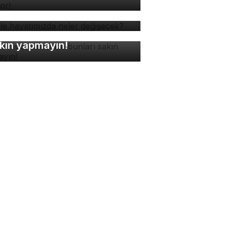
 ile hayatımızda neler
ğişecek?
ne müdahalesinde bunları
kın yapmayın!