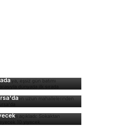
padokya, eşsiz gün batımı
nzarasıyla dünyada ilk
rada
rkiye'nin en uzun
hallelerinden biri
rsa'da
man isim açıkladı:
kaktan yenmeyecek 10
yecek