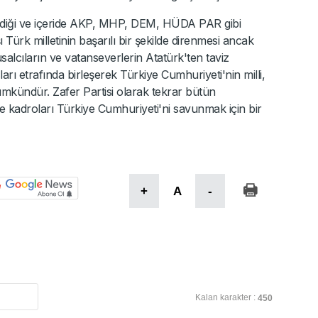
ediği ve içeride AKP, MHP, DEM, HÜDA PAR gibi
ürk milletinin başarılı bir şekilde direnmesi ancak
usalcıların ve vatanseverlerin Atatürk'ten taviz
ı etrafında birleşerek Türkiye Cumhuriyeti'nin milli,
ümkündür. Zafer Partisi olarak tekrar bütün
 ve kadroları Türkiye Cumhuriyeti'ni savunmak için bir
+
A
-
Kalan karakter :
450