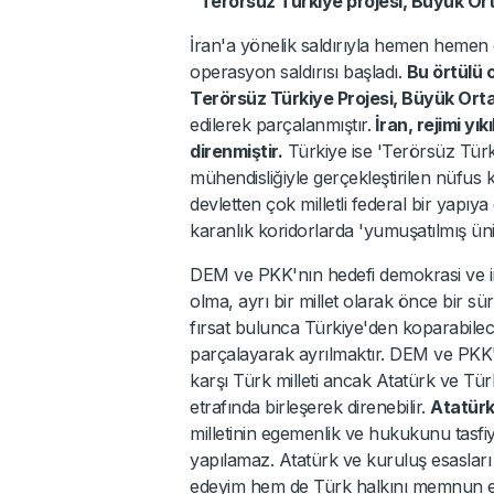
"Terörsüz Türkiye projesi, Büyük Ort
İran'a yönelik saldırıyla hemen hemen 
operasyon saldırısı başladı.
Bu örtülü 
Terörsüz Türkiye Projesi, Büyük Orta 
edilerek parçalanmıştır.
İran, rejimi yı
direnmiştir.
Türkiye ise 'Terörsüz Türkiy
mühendisliğiyle gerçekleştirilen nüfus k
devletten çok milletli federal bir yapı
karanlık koridorlarda 'yumuşatılmış ünit
DEM ve PKK'nın hedefi demokrasi ve ins
olma, ayrı bir millet olarak önce bir 
fırsat bulunca Türkiye'den koparabile
parçalayarak ayrılmaktır. DEM ve PKK
karşı Türk milleti ancak Atatürk ve Tür
etrafında birleşerek direnebilir.
Atatür
milletinin egemenlik ve hukukunu tasf
yapılamaz. Atatürk ve kuruluş esaslar
edeyim hem de Türk halkını memnun edey