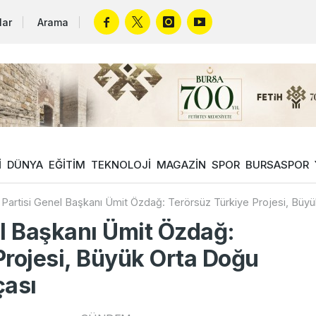
lar
Arama
İ
DÜNYA
EĞİTİM
TEKNOLOJİ
MAGAZİN
SPOR
BURSASPOR
 Partisi Genel Başkanı Ümit Özdağ: Terörsüz Türkiye Projesi, Büyük
el Başkanı Ümit Özdağ:
Projesi, Büyük Orta Doğu
çası