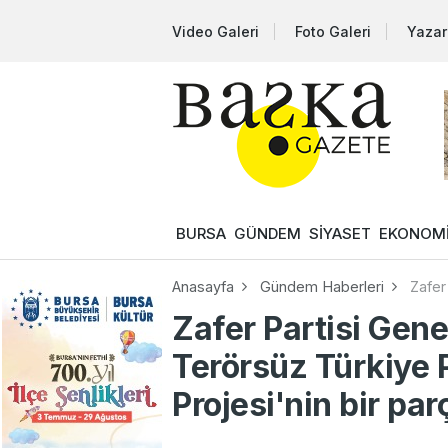
Video Galeri
Foto Galeri
Yazar
BURSA
GÜNDEM
SİYASET
EKONOM
Anasayfa
Gündem Haberleri
Zafer
Zafer Partisi Gen
Terörsüz Türkiye 
Projesi'nin bir par