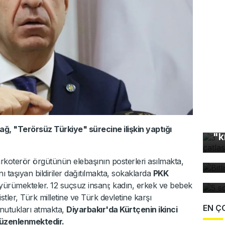
3 
ğ, "Terörsüz Türkiye" sürecine ilişkin yaptığı
"k
Bi
bü
rkoterör örgütünün elebaşının posterleri asılmakta,
5 
nı taşıyan bildiriler dağıtılmakta, sokaklarda
PKK
dü
yürümekteler. 12 suçsuz insanı; kadın, erkek ve bebek
ler, Türk milletine ve Türk devletine karşı
EN Ç
nutukları atmakta,
Diyarbakır'da Kürtçenin ikinci
düzenlenmektedir.