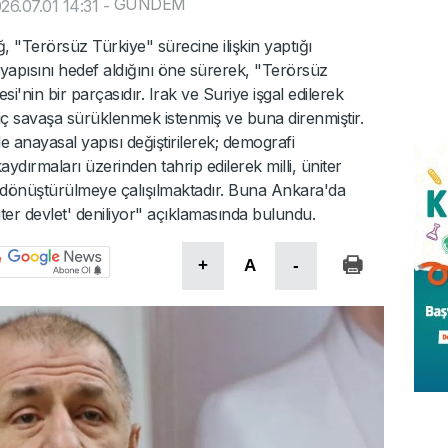
GÜNDEM
6.07.01 14:31
-
, "Terörsüz Türkiye" sürecine ilişkin yaptığı
 yapısını hedef aldığını öne sürerek, "Terörsüz
'nin bir parçasıdır. Irak ve Suriye işgal edilerek
ir iç savaşa sürüklenmek istenmiş ve buna direnmiştir.
le anayasal yapısı değiştirilerek; demografi
aydırmaları üzerinden tahrip edilerek milli, üniter
ya dönüştürülmeye çalışılmaktadır. Buna Ankara'da
ter devlet' deniliyor" açıklamasında bulundu.
+
A
-