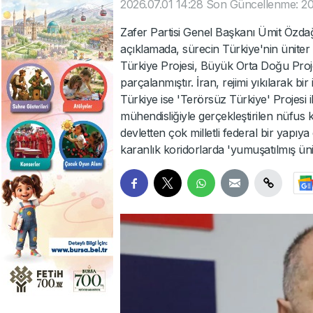
2026.07.01 14:28
Son Güncellenme: 202
Zafer Partisi Genel Başkanı Ümit Özdağ
açıklamada, sürecin Türkiye'nin üniter
Türkiye Projesi, Büyük Orta Doğu Projesi
parçalanmıştır. İran, rejimi yıkılarak b
Türkiye ise 'Terörsüz Türkiye' Projesi i
mühendisliğiyle gerçekleştirilen nüfus k
devletten çok milletli federal bir yapı
karanlık koridorlarda 'yumuşatılmış üni