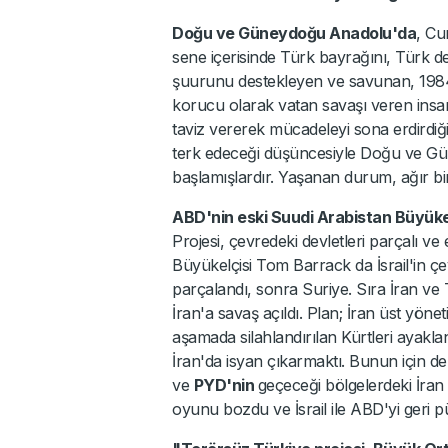
Doğu ve Güneydoğu Anadolu'da
, Cu
sene içerisinde Türk bayrağını, Türk dev
şuurunu destekleyen ve savunan, 1984
korucu olarak vatan savaşı veren ins
taviz vererek mücadeleyi sona erdirdiğ
terk edeceği düşüncesiyle Doğu ve G
başlamışlardır. Yaşanan durum, ağır bir
ABD'nin eski Suudi Arabistan Büyüke
Projesi, çevredeki devletleri parçalı ve
Büyükelçisi Tom Barrack da İsrail'in çe
parçalandı, sonra Suriye. Sıra İran ve 
İran'a savaş açıldı. Plan; İran üst yö
aşamada silahlandırılan Kürtleri ayakl
İran'da isyan çıkarmaktı. Bunun için 
ve
PYD'nin
geçeceği bölgelerdeki İran g
oyunu bozdu ve İsrail ile ABD'yi geri p