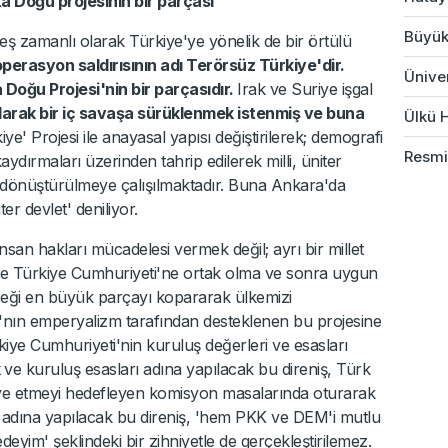
a Doğu projesinin bir parçası"
Büyük
eş zamanlı olarak Türkiye'ye yönelik de bir örtülü
operasyon saldırısının adı Terörsüz Türkiye'dir.
Üniver
Doğu Projesi'nin bir parçasıdır.
Irak ve Suriye işgal
kılarak bir iç savaşa sürüklenmek istenmiş ve buna
Ülkü H
e' Projesi ile anayasal yapısı değiştirilerek; demografi
Resmi
aydırmaları üzerinden tahrip edilerek milli, üniter
ya dönüştürülmeye çalışılmaktadır. Buna Ankara'da
er devlet' deniliyor.
an hakları mücadelesi vermek değil; ayrı bir millet
süre Türkiye Cumhuriyeti'ne ortak olma ve sonra uygun
ceği en büyük parçayı kopararak ülkemizi
'nın emperyalizm tarafından desteklenen bu projesine
kiye Cumhuriyeti'nin kuruluş değerleri ve esasları
k
ve kuruluş esasları adına yapılacak bu direniş, Türk
iye etmeyi hedefleyen komisyon masalarında oturarak
ı adına yapılacak bu direniş, 'hem PKK ve DEM'i mutlu
im' şeklindeki bir zihniyetle de gerçekleştirilemez.