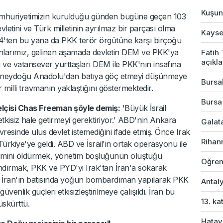
Kuşun 
mhuriyetimizin kurulduğu günden bugüne geçen 103
letini ve Türk milletinin ayrılmaz bir parçası olma
Kayser
'ten bu yana da PKK terör örgütüne karşı birçoğu
anlarımız, gelinen aşamada devletin DEM ve PKK'ya
Fatih
açıkl
i ve vatansever yurttaşları DEM ile PKK'nın insafına
üneydoğu Anadolu'dan batıya göç etmeyi düşünmeye
Bursal
 milli travmanın yaklaştığını göstermektedir.
Bursa
lçisi Chas Freeman şöyle demiş:
'Büyük İsrail
 etkisiz hale getirmeyi gerektiriyor.' ABD'nin Ankara
Galata
vresinde ulus devlet istemediğini ifade etmiş. Önce Irak
Rihan
Türkiye'ye geldi. ABD ve İsrail'in ortak operasyonu ile
netimini öldürmek, yönetim boşluğunun oluştuğu
Öğren
andırmak, PKK ve PYD'yi Irak'tan İran'a sokarak
de İran'ın batısında yoğun bombardıman yapılarak PKK
Antaly
üvenlik güçleri etkisizleştirilmeye çalışıldı. İran bu
13. ka
üskürttü.
Hatay