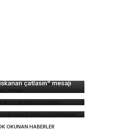
bin yıllık antik kentte
ıskanan çatlasın" mesajı
tlis'te kış geceleri
yülüyor
soruda sosyal medya
zenlemesi
OK OKUNAN HABERLER