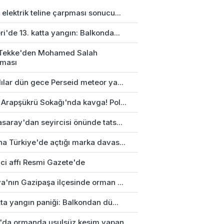
elektrik teline çarpması sonucu...
i'de 13. katta yangın: Balkonda...
 Tekke'den Mohamed Salah
aması
ılar dün gece Perseid meteor ya...
 Arapşükrü Sokağı'nda kavga! Pol...
saray'dan seyircisi önünde tats...
na Türkiye'de açtığı marka davas...
ci affı Resmi Gazete'de
a'nın Gazipaşa ilçesinde orman ...
tta yangın paniği: Balkondan dü...
'da ormanda usulsüz kesim yapan ...