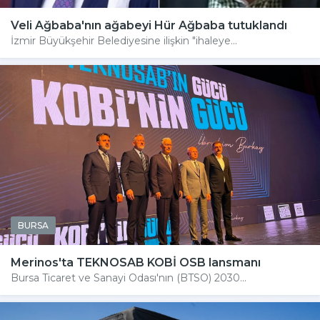
Veli Ağbaba'nın ağabeyi Hür Ağbaba tutuklandı
İzmir Büyükşehir Belediyesine ilişkin "ihaleye...
BURSA
Merinos'ta TEKNOSAB KOBİ OSB lansmanı
Bursa Ticaret ve Sanayi Odası'nın (BTSO) 2030...