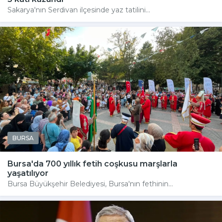
Sakarya'nın Serdivan ilçesinde yaz tatilini...
BURSA
Bursa'da 700 yıllık fetih coşkusu marşlarla
yaşatılıyor
Bursa Büyükşehir Belediyesi, Bursa'nın fethinin...