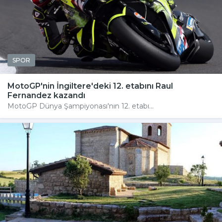
SPOR
MotoGP'nin İngiltere'deki 12. etabını Raul
Fernandez kazandı
MotoGP Dünya Şampiyonası'nın 12. etabı...