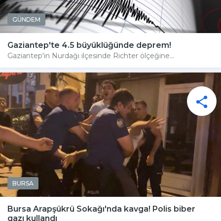
GÜNDEM
Gaziantep'te 4.5 büyüklüğünde deprem!
Gaziantep'in Nurdağı ilçesinde Richter ölçeğine...
BURSA
Bursa Arapşükrü Sokağı'nda kavga! Polis biber
gazı kullandı