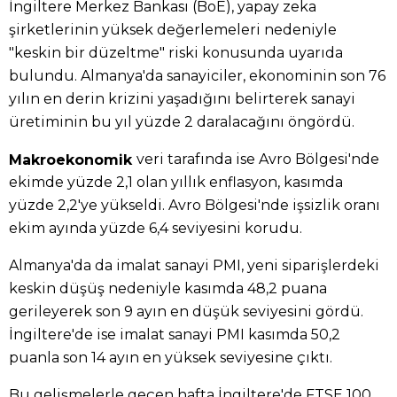
İngiltere Merkez Bankası (BoE), yapay zeka
şirketlerinin yüksek değerlemeleri nedeniyle
"keskin bir düzeltme" riski konusunda uyarıda
bulundu. Almanya'da sanayiciler, ekonominin son 76
yılın en derin krizini yaşadığını belirterek sanayi
üretiminin bu yıl yüzde 2 daralacağını öngördü.
veri tarafında ise Avro Bölgesi'nde
Makroekonomik
ekimde yüzde 2,1 olan yıllık enflasyon, kasımda
yüzde 2,2'ye yükseldi. Avro Bölgesi'nde işsizlik oranı
ekim ayında yüzde 6,4 seviyesini korudu.
Almanya'da da imalat sanayi PMI, yeni siparişlerdeki
keskin düşüş nedeniyle kasımda 48,2 puana
gerileyerek son 9 ayın en düşük seviyesini gördü.
İngiltere'de ise imalat sanayi PMI kasımda 50,2
puanla son 14 ayın en yüksek seviyesine çıktı.
Bu gelişmelerle geçen hafta İngiltere'de FTSE 100