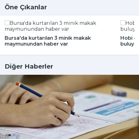
Öne Çıkanlar
Bursa'da kurtarılan 3 minik makak
Hobi di
maymunundan haber var
buluyor
Diğer Haberler