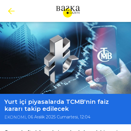
Yurt içi piyasalarda TCMB'nin faiz
kararı takip edilecek
, 06 Aralık 2025 Cumartesi, 12:04
EKONOMİ