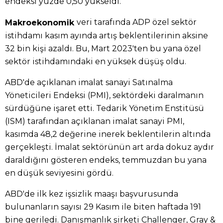
endeksi yüzde 0,50 yükseldi.
veri tarafında ADP özel sektör
Makroekonomik
istihdamı kasım ayında artış beklentilerinin aksine
32 bin kişi azaldı. Bu, Mart 2023'ten bu yana özel
sektör istihdamındaki en yüksek düşüş oldu.
ABD'de açıklanan imalat sanayi Satınalma
Yöneticileri Endeksi (PMI), sektördeki daralmanın
sürdüğüne işaret etti. Tedarik Yönetim Enstitüsü
(ISM) tarafından açıklanan imalat sanayi PMI,
kasımda 48,2 değerine inerek beklentilerin altında
gerçekleşti. İmalat sektörünün art arda dokuz aydır
daraldığını gösteren endeks, temmuzdan bu yana
en düşük seviyesini gördü.
ABD'de ilk kez işsizlik maaşı başvurusunda
bulunanların sayısı 29 Kasım ile biten haftada 191
bine geriledi. Danışmanlık şirketi Challenger, Gray &