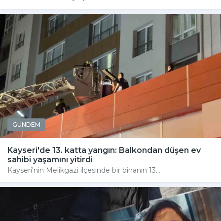
GÜNDEM
Kayseri'de 13. katta yangın: Balkondan düşen ev
sahibi yaşamını yitirdi
Kayseri'nin Melikgazi ilçesinde bir binanın 13....