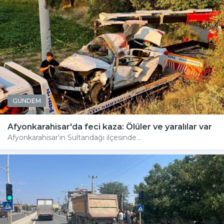
GÜNDEM
Afyonkarahisar'da feci kaza: Ölüler ve yaralılar var
Afyonkarahisar'ın Sultandağı ilçesinde...