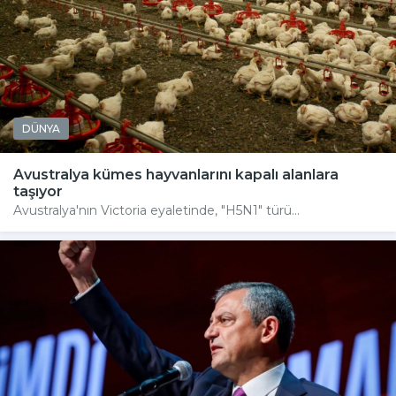
DÜNYA
Avustralya kümes hayvanlarını kapalı alanlara
taşıyor
Avustralya'nın Victoria eyaletinde, "H5N1" türü...