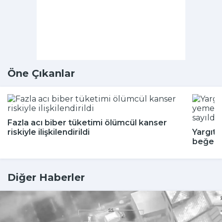
Öne Çıkanlar
Fazla acı biber tüketimi ölümcül kanser
riskiyle ilişkilendirildi
Yargıta
beğenm
Diğer Haberler