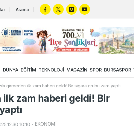
lar
Arama
İ
DÜNYA
EĞİTİM
TEKNOLOJİ
MAGAZİN
SPOR
BURSASPOR
yıla girmeden ilk zam haberi geldi! Bir sigara grubu zam yaptı
 ilk zam haberi geldi! Bir
yaptı
EKONOMİ
25.12.30 10:10
-