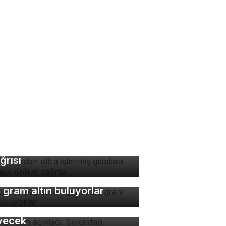
manlardan ultra işlenmiş
dalara karşı acil önlem
ğrısı
bi diye başladılar, günde
 gram altın buluyorlar
man isim açıkladı:
kaktan yenmeyecek 10
yecek