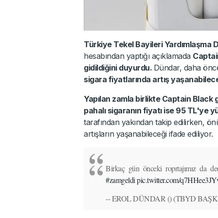
Türkiye Tekel Bayileri Yardımlaşma 
hesabından yaptığı açıklamada
Captai
gidildiğini duyurdu.
Dündar, daha önce
sigara fiyatlarında artış yaşanabilec
Yapılan zamla birlikte Captain Black 
pahalı sigaranın fiyatı ise 95 TL'ye y
tarafından yakından takip edilirken, ö
artışların yaşanabileceği ifade ediliyor.
Birkaç gün önceki roprtajımız da ded
#zamgeldi
pic.twitter.com/q7HHee3JY
-- EROL DÜNDAR () (TBYD BAŞKA