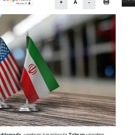
+
A
-
çıklamada
, yaptırım kararlarıyla
Tahran
yönetimi