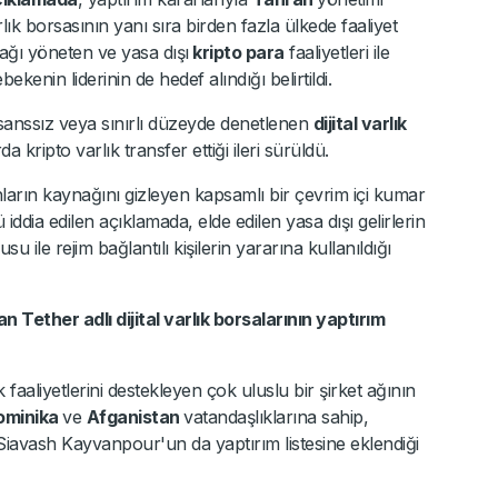
arlık borsasının yanı sıra birden fazla ülkede faaliyet
ağı yöneten ve yasa dışı
kripto para
faaliyetleri ile
ekenin liderinin de hedef alındığı belirtildi.
lisanssız veya sınırlı düzeyde denetlenen
dijital varlık
 kripto varlık transfer ettiği ileri sürüldü.
onların kaynağını gizleyen kapsamlı bir çevrim içi kumar
ddia edilen açıklamada, elde edilen yasa dışı gelirlerin
 ile rejim bağlantılı kişilerin yararına kullanıldığı
Tether adlı dijital varlık borsalarının yaptırım
k faaliyetlerini destekleyen çok uluslu bir şirket ağının
ominika
ve
Afganistan
vatandaşlıklarına sahip,
iavash Kayvanpour'un da yaptırım listesine eklendiği