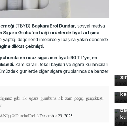
Derneği
(TBYD)
Başkanı Erol Dündar
, sosyal medya
n Sigara Grubu'na bağlı ürünlerde fiyat artışına
 yaptığı değerlendirmelerde yılbaşına yakın dönemde
eğine dikkat çekmişti.
grubunda en ucuz sigaranın fiyatı 90 TL'ye, en
Ka
ükseldi.
Zam kararı, tekel bayileri ve sigara kullanıcıları
ma
nümüzdeki günlerde diğer sigara gruplarında da benzer
sı
Mo
gü
ke
Ya
iğimiz gibi ilk sigara gurubuna 5₺ zam geçişi gerçekleşti
Eş
v
be
NI) (@DundarErol_)
December 29, 2025
ku