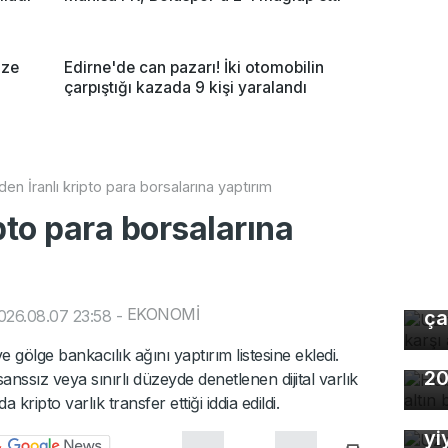
ize
Edirne'de can pazarı! İki otomobilin
çarpıştığı kazada 9 kişi yaralandı
en İranlı kripto para borsalarına yaptırım
pto para borsalarına
Uz
gı
EKONOMİ
026.08.07 23:58
-
ça
Ho
ve gölge bankacılık ağını yaptırım listesine ekledi.
20
sanssız veya sınırlı düzeyde denetlenen dijital varlık
Uz
kripto varlık transfer ettiği iddia edildi.
So
yi