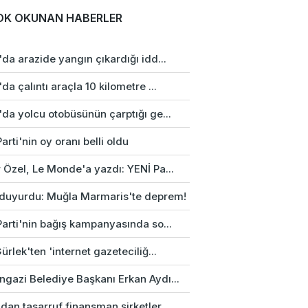
OK OKUNAN HABERLER
da arazide yangın çıkardığı idd...
da çalıntı araçla 10 kilometre ...
da yolcu otobüsünün çarptığı ge...
arti'nin oy oranı belli oldu
 Özel, Le Monde'a yazdı: YENİ Pa...
duyurdu: Muğla Marmaris'te deprem!
Parti'nin bağış kampanyasında so...
ürlek'ten 'internet gazeteciliğ...
gazi Belediye Başkanı Erkan Aydı...
an tasarruf finansman şirketler...