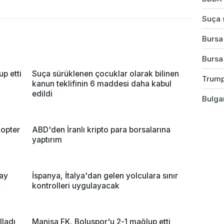
Suça s
Bursa'
Bursa
up etti
Suça sürüklenen çocuklar olarak bilinen
Trump
kanun teklifinin 6 maddesi daha kabul
edildi
Bulgar
opter
ABD'den İranlı kripto para borsalarına
yaptırım
ay
İspanya, İtalya'dan gelen yolculara sınır
kontrolleri uygulayacak
lladı
Manisa FK, Boluspor'u 2-1 mağlup etti