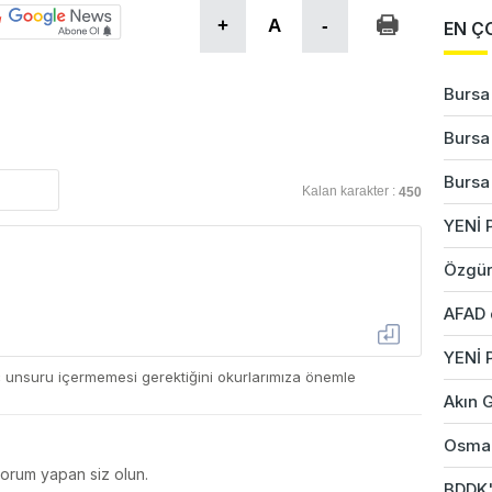
+
A
-
EN Ç
Bursa'
Bursa'
Bursa'
Kalan karakter :
450
YENİ P
Özgür
AFAD 
YENİ 
ç unsuru içermemesi gerektiğini okurlarımıza önemle
Akın G
Osman
yorum yapan siz olun.
BDDK'd