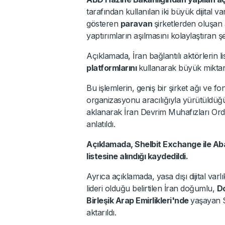
tarafından kullanılan iki büyük dijital v
gösteren
paravan
şirketlerden oluşan 
yaptırımların aşılmasını kolaylaştıran şeb
Açıklamada, İran bağlantılı aktörlerin 
platformlarını
kullanarak büyük miktarda
Bu işlemlerin, geniş bir şirket ağı ve f
organizasyonu aracılığıyla yürütüldüğü i
aklanarak İran Devrim Muhafızları Ordusu
anlatıldı.
Açıklamada, Shelbit Exchange ile Aban 
listesine alındığı kaydedildi.
Ayrıca açıklamada, yasa dışı dijital varlı
lideri olduğu belirtilen İran doğumlu,
D
Birleşik Arap Emirlikleri'nde
yaşayan S
aktarıldı.