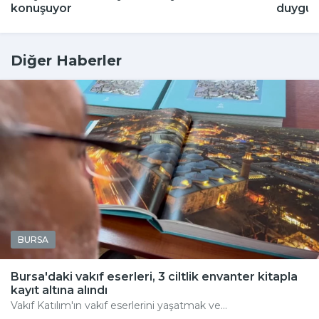
konuşuyor
duygul
Diğer Haberler
BURSA
Bursa'daki vakıf eserleri, 3 ciltlik envanter kitapla
kayıt altına alındı
Vakıf Katılım'ın vakıf eserlerini yaşatmak ve...