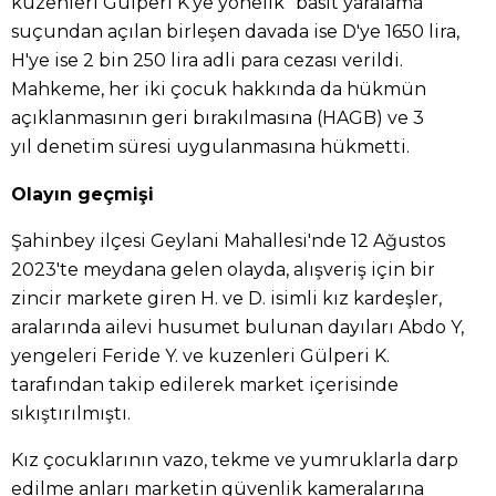
kuzenleri Gülperi K'ye yönelik "basit yaralama"
suçundan açılan birleşen davada ise D'ye 1650 lira,
H'ye ise 2 bin 250 lira adli para cezası verildi.
Mahkeme, her iki çocuk hakkında da hükmün
açıklanmasının geri bırakılmasına (HAGB) ve 3
yıl denetim süresi uygulanmasına hükmetti.
Olayın geçmişi
Şahinbey ilçesi Geylani Mahallesi'nde 12 Ağustos
2023'te meydana gelen olayda, alışveriş için bir
zincir markete giren H. ve D. isimli kız kardeşler,
aralarında ailevi husumet bulunan dayıları Abdo Y,
yengeleri Feride Y. ve kuzenleri Gülperi K.
tarafından takip edilerek market içerisinde
sıkıştırılmıştı.
Kız çocuklarının vazo, tekme ve yumruklarla darp
edilme anları marketin güvenlik kameralarına