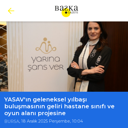
YASAV'ın geleneksel yılbaşı
buluşmasının geliri hastane sınıfı ve
oyun alanı projesine
, 18 Aralık 2025 Perşembe, 10:04
BURSA