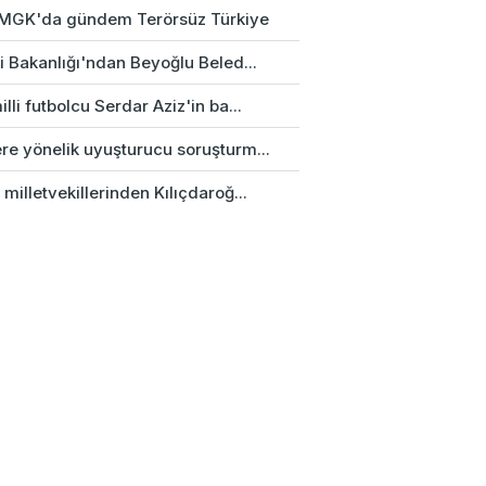
k MGK'da gündem Terörsüz Türkiye
ri Bakanlığı'ndan Beyoğlu Beled...
illi futbolcu Serdar Aziz'in ba...
re yönelik uyuşturucu soruşturm...
 milletvekillerinden Kılıçdaroğ...