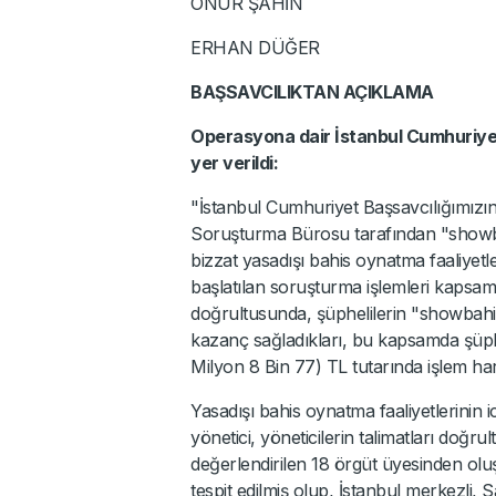
ONUR ŞAHİN
ERHAN DÜĞER
BAŞSAVCILIKTAN AÇIKLAMA
Operasyona dair İstanbul Cumhuriyet
yer verildi:
"İstanbul Cumhuriyet Başsavcılığımızı
Soruşturma Bürosu tarafından "showba
bizzat yasadışı bahis oynatma faaliyetle
başlatılan soruşturma işlemleri kapsa
doğrultusunda, şüphelilerin "showbahi
kazanç sağladıkları, bu kapsamda şüph
Milyon 8 Bin 77) TL tutarında işlem hare
Yasadışı bahis oynatma faaliyetlerinin ic
yönetici, yöneticilerin talimatları doğ
değerlendirilen 18 örgüt üyesinden olu
tespit edilmiş olup, İstanbul merkezli