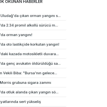
OK OKUNAN HABERLER
 Uludağ'da çıkan orman yangını s...
da 2.34 promil alkollü sürücü m...
'da orman yangını!
da oto lastikçide korkutan yangın!
daki kazada motosikletli duvara...
'da genç avukatın öldürüldüğü sa...
 Vekili Biba: "Bursa'nın gelece...
p Morris grubuna sigara zammı
da otluk alanda çıkan yangın sö...
fiyatlarında sert yükseliş