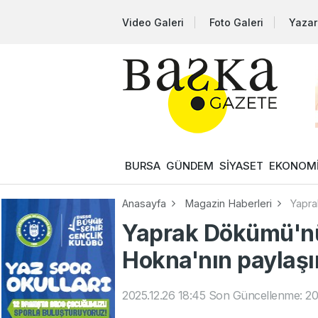
Video Galeri
Foto Galeri
Yazar
BURSA
GÜNDEM
SİYASET
EKONOM
Anasayfa
Magazin Haberleri
Yapra
Yaprak Dökümü'nü
Hokna'nın paylaş
2025.12.26 18:45
Son Güncellenme: 202