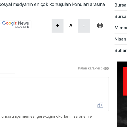
 sosyal medyanın en çok konuşulan konuları arasına
Bursa
Bursa'
+
A
-
Mimarl
Nisan 
Butlan
Kalan karakter :
450
ç unsuru içermemesi gerektiğini okurlarımıza önemle