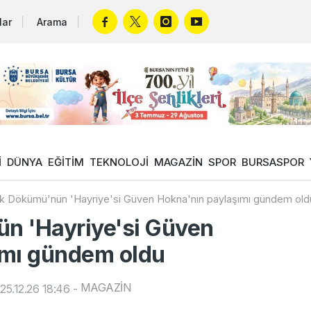
lar
Arama
İ
DÜNYA
EĞİTİM
TEKNOLOJİ
MAGAZİN
SPOR
BURSASPOR
k Dökümü'nün 'Hayriye'si Güven Hokna'nın paylaşımı gündem old
n 'Hayriye'si Güven
ımı gündem oldu
MAGAZİN
5.12.26 18:46
-