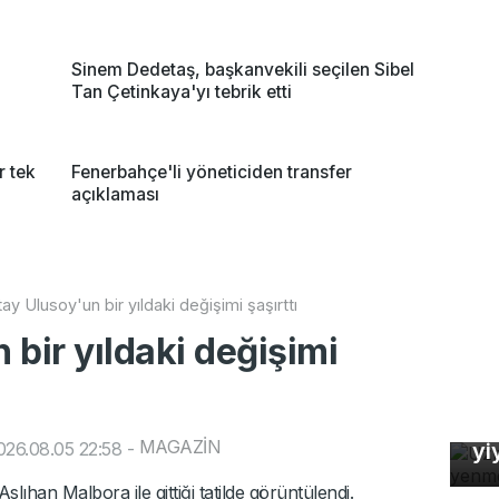
Sinem Dedetaş, başkanvekili seçilen Sibel
Tan Çetinkaya'yı tebrik etti
r tek
Fenerbahçe'li yöneticiden transfer
açıklaması
ay Ulusoy'un bir yıldaki değişimi şaşırttı
bir yıldaki değişimi
Uz
So
MAGAZİN
26.08.05 22:58
-
yi
Bi
ıhan Malbora ile gittiği tatilde görüntülendi.
bü