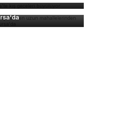
rkiye'nin en uzun
hallelerinden biri
rsa'da