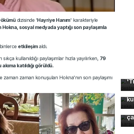
Dökümü
dizisinde '
Hayriye Hanım
' karakteriyle
 Hokna, sosyal medyada yaptığı son paylaşımla
 binlerce
etkileşim
aldı.
 sıkça kullanıldığı paylaşımlar hızla yayılırken,
79
akıma katıldığı görüldü.
Mı
şimle zaman zaman konuşulan Hokna'nın son paylaşımı
'T
In
fo
ku
Uz
gı
ça