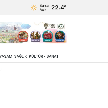
Bursa
22.4°
Açık
YAŞAM
SAĞLIK
KÜLTÜR - SANAT
u