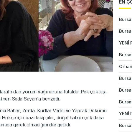
EN Ç
Bursa'
Bursa'
YENİ P
Bursa'
Orhan
Bursa'
Bursa'
lar tarafından yorum yağmuruna tutuldu. Pek çok kişi,
bilinen Seda Sayan'a benzetti.
Bursa
nci Bahar, Zerda, Kurtlar Vadisi ve Yaprak Dökümü
YENİ P
Hokna için bazı takipçiler, doğal halinin çok daha
mına gerek olmadığını dile getirdi.
Bursa'