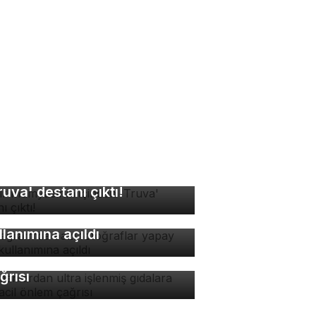
sır mumyasının içinden
ruva' destanı çıktı!
stagram'da bazı
toğraflar yapay zeka
llanımına açıldı
manlardan ultra işlenmiş
dalara karşı acil önlem
ğrısı