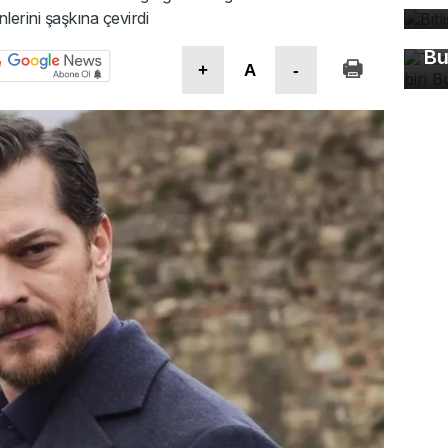
Tü
lerini şaşkına çevirdi
ma
Bu
+
A
-