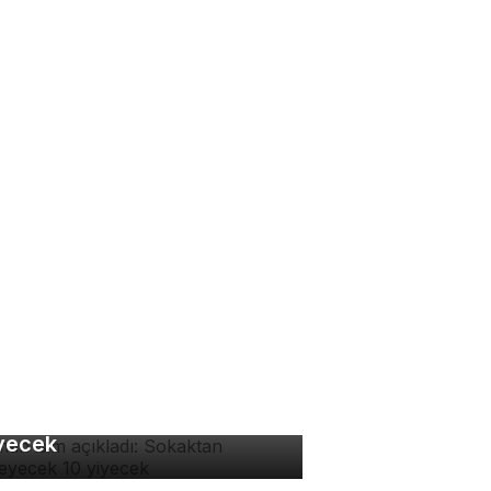
man isim açıkladı:
kaktan yenmeyecek 10
yecek
tlis'te kış geceleri
yülüyor