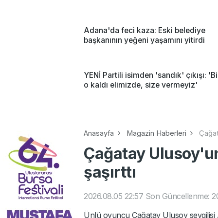
Adana'da feci kaza: Eski belediye
başkanının yeğeni yaşamını yitirdi
YENİ Partili isimden 'sandık' çıkışı: 'Bi
o kaldı elimizde, size vermeyiz'
Anasayfa
Magazin Haberleri
Çağat
Çağatay Ulusoy'un 
şaşırttı
2026.08.05 22:57
Son Güncellenme: 20
Ünlü oyuncu Çağatay Ulusoy sevgilisi Asl