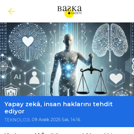
Yapay zekâ, insan haklarını tehdit
ediyor
, 09 Aralık 2025 Salı, 14:16
TEKNOLOJİ