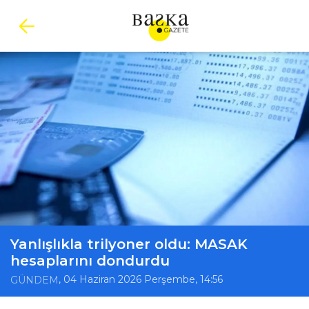
Yanlışlıkla trilyoner oldu: MASAK
hesaplarını dondurdu
, 04 Haziran 2026 Perşembe, 14:56
GÜNDEM