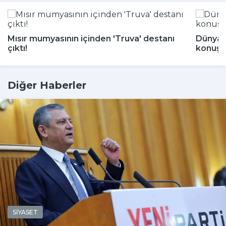
Mısır mumyasının içinden 'Truva' destanı
Dünya 
çıktı!
konuşu
Diğer Haberler
SİYASET