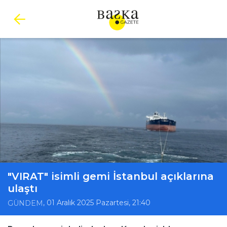
"VIRAT" isimli gemi İstanbul açıklarına
ulaştı
, 01 Aralık 2025 Pazartesi, 21:40
GÜNDEM