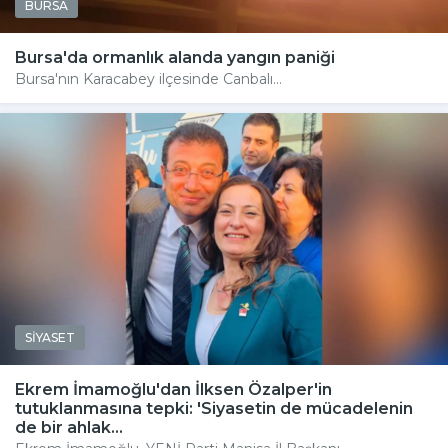
BURSA
Bursa'da ormanlık alanda yangın paniği
Bursa'nın Karacabey ilçesinde Canbalı...
SİYASET
Ekrem İmamoğlu'dan İlksen Özalper'in
tutuklanmasına tepki: 'Siyasetin de mücadelenin
de bir ahlak...