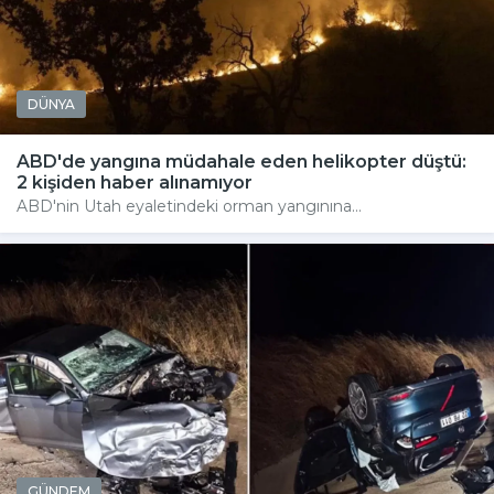
DÜNYA
ABD'de yangına müdahale eden helikopter düştü:
2 kişiden haber alınamıyor
ABD'nin Utah eyaletindeki orman yangınına...
GÜNDEM