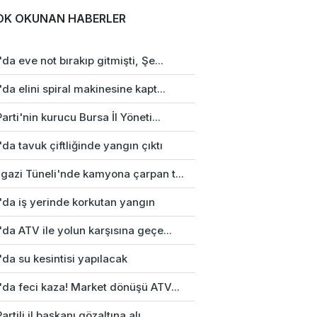
OK OKUNAN HABERLER
da eve not bırakıp gitmişti, Şe...
da elini spiral makinesine kapt...
arti'nin kurucu Bursa İl Yöneti...
da tavuk çiftliğinde yangın çıktı
gazi Tüneli'nde kamyona çarpan t...
'da iş yerinde korkutan yangın
da ATV ile yolun karşısına geçe...
da su kesintisi yapılacak
'da feci kaza! Market dönüşü ATV...
artili il başkanı gözaltına alı...