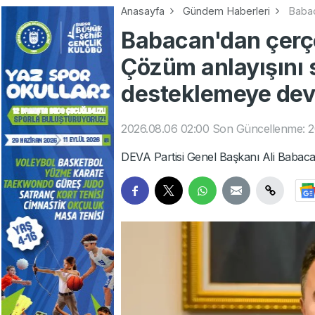
Anasayfa
Gündem Haberleri
Babac
Babacan'dan çerç
Çözüm anlayışını
desteklemeye de
2026.08.06 02:00
Son Güncellenme: 2
DEVA Partisi Genel Başkanı Ali Babaca