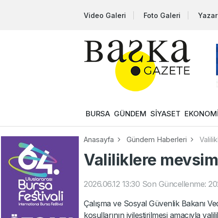
Video Galeri
Foto Galeri
Yazar
BURSA
GÜNDEM
SİYASET
EKONOM
Anasayfa
Gündem Haberleri
Valili
Valiliklere mevsimli
2026.06.12 13:30
Son Güncellenme: 202
Çalışma ve Sosyal Güvenlik Bakanı Vedat
koşullarının iyileştirilmesi amacıyla valil