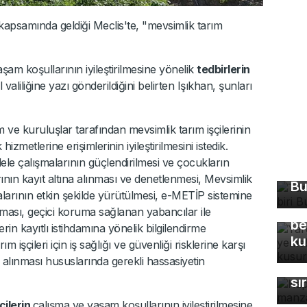
kapsamında geldiği Meclis'te, "mevsimlik tarım
aşam koşullarının iyileştirilmesine yönelik
tedbirlerin
valiliğine yazı gönderildiğini belirten Işıkhan, şunları
m ve kuruluşlar tarafından mevsimlik tarım işçilerinin
izmetlerine erişimlerinin iyileştirilmesini istedik.
Tü
dele çalışmalarının güçlendirilmesi ve çocukların
ma
arının kayıt altına alınması ve denetlenmesi, Mevsimlik
Bu
Ya
larının etkin şekilde yürütülmesi, e-METİP sistemine
Eş
nması, geçici koruma sağlanan yabancılar ile
be
in kayıtlı istihdamına yönelik bilgilendirme
ku
m işçileri için iş sağlığı ve güvenliği risklerine karşı
Ka
n alınması hususlarında gerekli hassasiyetin
ma
sı
çilerin
çalışma ve yaşam koşullarının iyileştirilmesine,