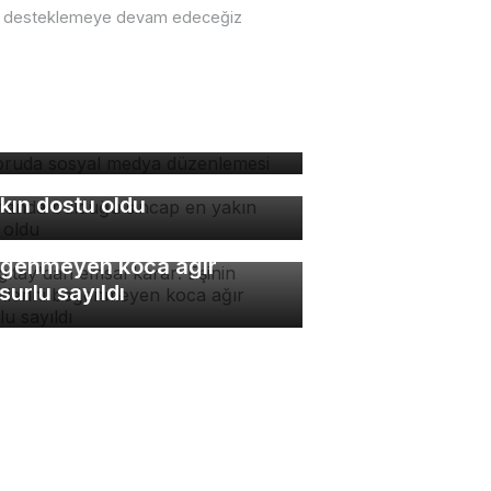
ve desteklemeye devam edeceğiz
soruda sosyal medya
zenlemesi
manda bulduğu sincap en
kın dostu oldu
rgıtay'dan emsal karar:
inin yemeklerini
ğenmeyen koca ağır
surlu sayıldı