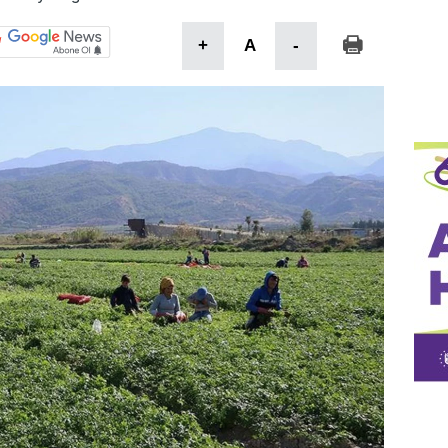
+
A
-