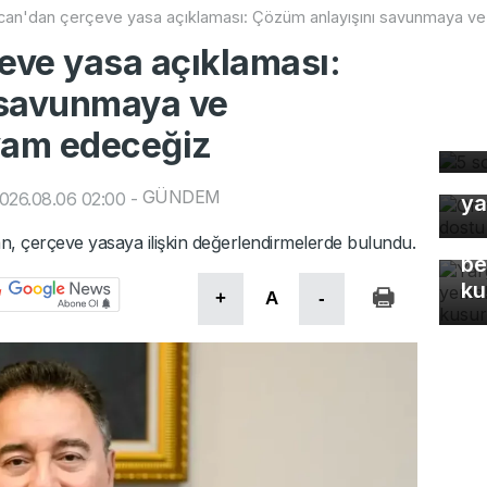
an'dan çerçeve yasa açıklaması: Çözüm anlayışını savunmaya 
eve yasa açıklaması:
 savunmaya ve
5 
vam edeceğiz
dü
Or
GÜNDEM
026.08.06 02:00
-
ya
Ya
Eş
n, çerçeve yasaya ilişkin değerlendirmelerde bulundu.
be
ku
+
A
-