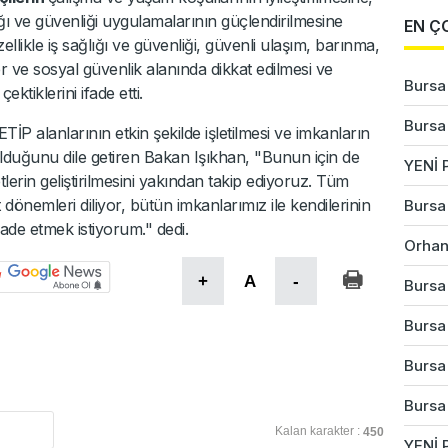
ığı ve güvenliği uygulamalarının güçlendirilmesine
EN Ç
llikle iş sağlığı ve güvenliği, güvenli ulaşım, barınma,
er ve sosyal güvenlik alanında dikkat edilmesi ve
Bursa'
ktiklerini ifade etti.
Bursa'
METİP alanlarının etkin şekilde işletilmesi ve imkanların
olduğunu dile getiren Bakan Işıkhan, "Bunun için de
YENİ P
lerin geliştirilmesini yakından takip ediyoruz. Tüm
at dönemleri diliyor, bütün imkanlarımız ile kendilerinin
Bursa'
de etmek istiyorum." dedi.
Orhan
+
A
-
Bursa
Bursa'
Bursa'
Bursa
Kalan karakter :
450
YENİ P