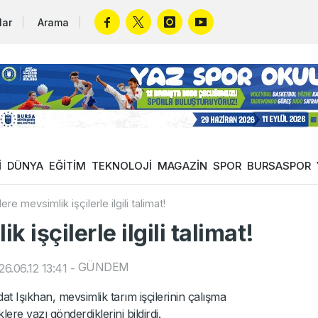
lar
Arama
İ
DÜNYA
EĞİTİM
TEKNOLOJİ
MAGAZİN
SPOR
BURSASPOR
klere mevsimlik işçilerle ilgili talimat!
k işçilerle ilgili talimat!
GÜNDEM
6.06.12 13:41
-
 Işıkhan, mevsimlik tarım işçilerinin çalışma
iklere yazı gönderdiklerini bildirdi.