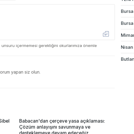
Bursa'
Bursa'
Mimarl
ç unsuru içermemesi gerektiğini okurlarımıza önemle
Nisan 
Butlan
yorum yapan siz olun.
Sibel
Babacan'dan çerçeve yasa açıklaması:
Çözüm anlayışını savunmaya ve
desteklemeye devam edeceğiz