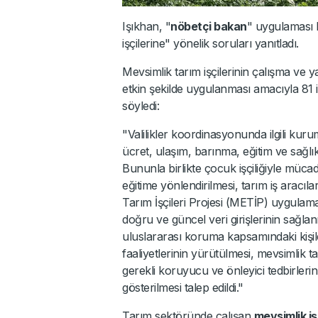
Işıkhan, "
nöbetçi bakan
" uygulaması 
işçilerine" yönelik soruları yanıtladı.
Mevsimlik tarım işçilerinin çalışma ve y
etkin şekilde uygulanması amacıyla 81 il 
söyledi:
"Valilikler koordinasyonunda ilgili kuru
ücret, ulaşım, barınma, eğitim ve sağlık h
Bununla birlikte çocuk işçiliğiyle müca
eğitime yönlendirilmesi, tarım iş aracıl
Tarım İşçileri Projesi (METİP) uygulama
doğru ve güncel veri girişlerinin sağla
uluslararası koruma kapsamındaki kişiler
faaliyetlerinin yürütülmesi, mevsimlik tarı
gerekli koruyucu ve önleyici tedbirleri
gösterilmesi talep edildi."
Tarım sektöründe çalışan
mevsimlik iş