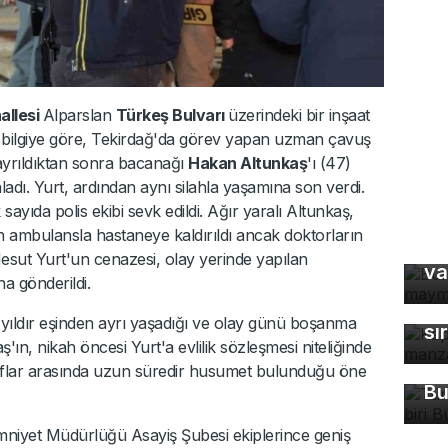
allesi
Alparslan
Türkeş Bulvarı
üzerindeki bir inşaat
 bilgiye göre, Tekirdağ'da görev yapan uzman çavuş
e ayrıldıktan sonra bacanağı
Hakan Altunkaş
'ı (47)
adı. Yurt, ardından aynı silahla yaşamına son verdi.
sayıda polis ekibi sevk edildi. Ağır yaralı Altunkaş,
Bu
n ambulansla hastaneye kaldırıldı ancak doktorların
ma
sut Yurt'un cenazesi, olay yerinde yapılan
va
Ka
a gönderildi.
ma
 yıldır eşinden ayrı yaşadığı ve olay günü boşanma
sı
Tü
ın, nikah öncesi Yurt'a evlilik sözleşmesi niteliğinde
ma
araflar arasında uzun süredir husumet bulunduğu öne
Bu
 Emniyet Müdürlüğü Asayiş Şubesi ekiplerince geniş