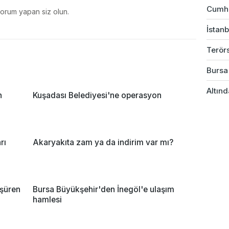
Cumhu
yorum yapan siz olun.
İstanb
Terörs
Bursa 
Altınd
n
Kuşadası Belediyesi'ne operasyon
rı
Akaryakıta zam ya da indirim var mı?
üşüren
Bursa Büyükşehir'den İnegöl'e ulaşım
hamlesi