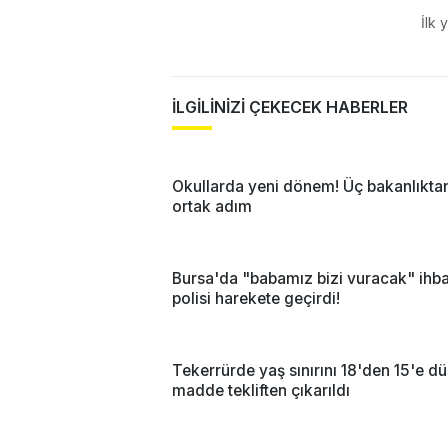
İlk 
İLGİLİNİZİ ÇEKECEK HABERLER
Okullarda yeni dönem! Üç bakanlıkta
ortak adım
Bursa'da "babamız bizi vuracak" ihba
polisi harekete geçirdi!
Tekerrürde yaş sınırını 18'den 15'e d
madde tekliften çıkarıldı