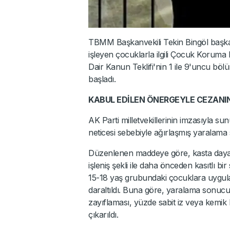
TBMM Başkanvekili Tekin Bingöl başk
işleyen çocuklarla ilgili Çocuk Koruma
Dair Kanun Teklifi'nin 1 ile 9'uncu bö
başladı.
KABUL EDİLEN ÖNERGEYLE CEZANIN 
AK Parti milletvekillerinin imzasıyla s
neticesi sebebiyle ağırlaşmış yaralam
Düzenlenen maddeye göre, kasta dayal
işleniş şekli ile daha önceden kasıtlı b
15-18 yaş grubundaki çocuklara uygula
daraltıldı. Buna göre, yaralama sonucu
zayıflaması, yüzde sabit iz veya kemik 
çıkarıldı.