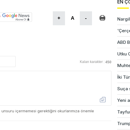
EN Ç
+
A
-
Nargil
'Çerç
ABD B
Utku 
Kalan karakter :
450
Muhte
İki Tü
Suça s
Yeni a
ç unsuru içermemesi gerektiğini okurlarımıza önemle
Tayfu
Trump