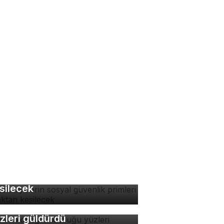
tokuryelerin sosyal
venlik primleri kaynaktan
silecek
di ve köpeğin dostluğu
rsa'da ezana uluyan
zleri güldürdü