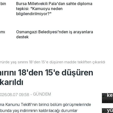
 bin
Bursa Milletvekili Pala'dan sahte diploma
tepkisi: "Kamuoyu neden
bilgilendirilmiyor?"
ımı
Osmangazi Belediyesi'nden iş arayanlara
destek
rürde yaş sınırını 18'den 15'e düşüren madde tekliften çıkarıldı
ırını 18'den 15'e düşüren
karıldı
Mo
gü
GÜNDEM
026.08.07 09:58
-
ke
Ke
Kanunu Teklifi'nin birinci bölüm görüşmelerinde
Bu
yü
bunda yaş indiriminin kaldırılacağı durumlar