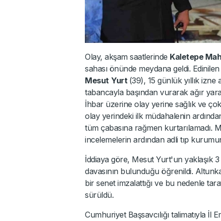
Olay, akşam saatlerinde
Kaletepe Mah
sahası önünde meydana geldi. Edinilen
Mesut
Yurt
(39), 15 günlük yıllık izn
tabancayla başından vurarak ağır yaral
İhbar üzerine olay yerine sağlık ve çok 
olay yerindeki ilk müdahalenin ardında
tüm çabasına rağmen kurtarılamadı. Me
incelemelerin ardından adli tıp kurumun
İddiaya göre, Mesut Yurt'un yaklaşık 3
davasının bulunduğu öğrenildi. Altunkaş'
bir senet imzalattığı ve bu nedenle t
sürüldü.
Cumhuriyet Başsavcılığı talimatıyla İl