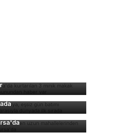
rsa'da kurtarılan 3 minik
kak maymunundan haber
r
padokya, eşsiz gün batımı
nzarasıyla dünyada ilk
rada
rkiye'nin en uzun
hallelerinden biri
rsa'da