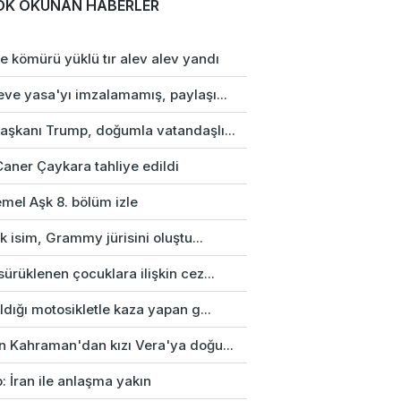
OK OKUNAN HABERLER
e kömürü yüklü tır alev alev yandı
eve yasa'yı imzalamamış, paylaşı...
aşkanı Trump, doğumla vatandaşlı...
Caner Çaykara tahliye edildi
mel Aşk 8. bölüm izle
rk isim, Grammy jürisini oluştu...
ürüklenen çocuklara ilişkin cez...
ldığı motosikletle kaza yapan g...
n Kahraman'dan kızı Vera'ya doğu...
: İran ile anlaşma yakın