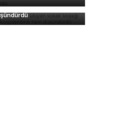
kak köpeği hem
ygulandırdı hem
şündürdü