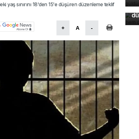
so
deki yaş sınırını 18'den 15'e düşüren düzenleme teklif
du
dü
+
A
-