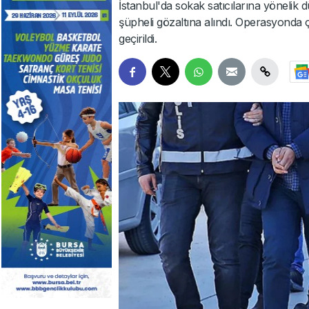
İstanbul'da sokak satıcılarına yöneli
şüpheli gözaltına alındı. Operasyonda ç
geçirildi.