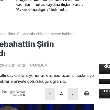
kadınların nüfus kaydına ilişkin karar:
'Aykırı olmadığına' hükmet...
slan lideri Sebahattin Şirin hastaneye kaldırıldı
Sebahattin Şirin
Bu
dı
so
du
GÜNDEM
26.08.10 02:00
-
dü
Ka
gözaltındayken tansiyonunun düşmesi üzerine hastaneye
ev
ı tekrar emniyete götürüldüğü öğrenildi.
Dü
ma
+
A
-