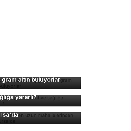
bi diye başladılar, günde
 gram altın buluyorlar
nde kaç fincan kahve
ğlığa yararlı?
rkiye'nin en uzun
hallelerinden biri
rsa'da