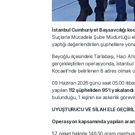
İstanbul Cumhuriyet Başsavcılığı ko
Suçlarla Mücadele Şube Müdürlüğü ek
yaptığı değerlendirilen şüphelilere yön
Beyoğlu ilçesindeki Tarlabaşı, Hacı Ah
gerçekleştirilen operasyonda, İstanbul 
Kocaeli'nde belirlenen 8 adres olmak 
09 Haziran 2026 günü saat 05.00 itibar
yapılan
112 şüpheliden 95'i yakalandı
bulunduğu, 1 kişinin ise askerlik görevin
UYUŞTURUCU VE SİLAH ELE GEÇİRİL
Operasyon kapsamında yapılan aram
57 paket halinde 146,50 gram marihua