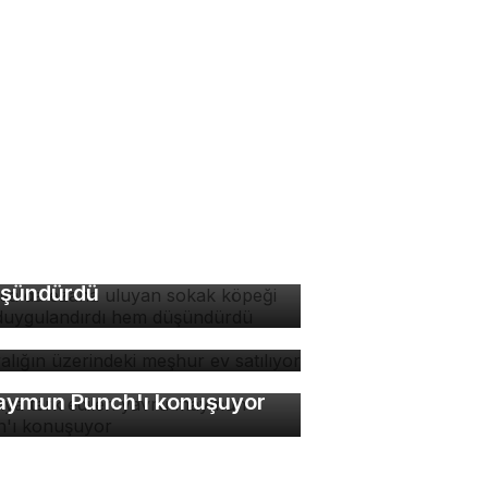
rsa'da ezana uluyan
kak köpeği hem
ygulandırdı hem
şündürdü
yalığın üzerindeki meşhur
 satılıyor
nya terk edilen yavru
ymun Punch'ı konuşuyor