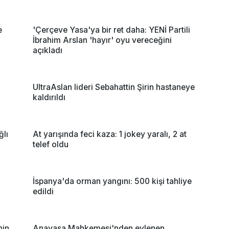
e
'Çerçeve Yasa'ya bir ret daha: YENİ Partili
İbrahim Arslan 'hayır' oyu vereceğini
açıkladı
UltraAslan lideri Sebahattin Şirin hastaneye
kaldırıldı
ğlı
At yarışında feci kaza: 1 jokey yaralı, 2 at
telef oldu
İspanya'da orman yangını: 500 kişi tahliye
edildi
nin
Anayasa Mahkemesi'nden evlenen