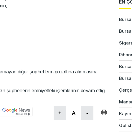
EN Ç
min,
Bursa
Bursa'
Sigar
Rihan
Bursal
amayan diğer şüphelilerin gözaltına alınmasına
Bursa
Çerçe
 şüphelilerin emniyetteki işlemlerinin devam ettiği
Mansu
+
A
-
Kayıp
Gülist