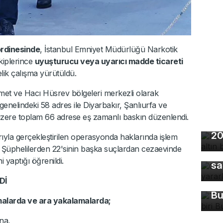
ordinesinde
, İstanbul Emniyet Müdürlüğü Narkotik
iplerince
uyuşturucu veya uyarıcı madde ticareti
elik çalışma yürütüldü.
met ve Hacı Hüsrev bölgeleri merkezli olarak
genelindeki 58 adres ile Diyarbakır, Şanlıurfa ve
üzere toplam 66 adrese eş zamanlı baskın düzenlendi.
Ho
20
ıyla gerçekleştirilen operasyonda haklarında işlem
. Şüphelilerden 22'sinin başka suçlardan cezaevinde
Gü
i yaptığı öğrenildi.
sa
Tü
Dİ
ma
Bu
alarda ve ara yakalamalarda;
na,