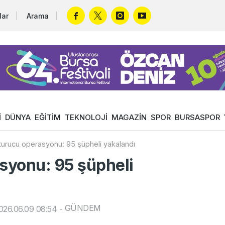
lar
Arama
İ
DÜNYA
EĞİTİM
TEKNOLOJİ
MAGAZİN
SPOR
BURSASPOR
urucu operasyonu: 95 şüpheli yakalandı
syonu: 95 şüpheli
GÜNDEM
026.06.09 08:54
-