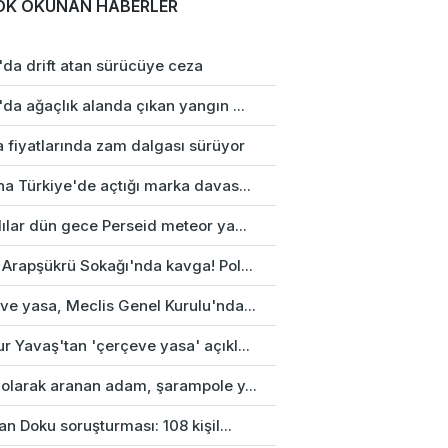
OK OKUNAN HABERLER
'da drift atan sürücüye ceza
da ağaçlık alanda çıkan yangın ...
a fiyatlarında zam dalgası sürüyor
na Türkiye'de açtığı marka davas...
ılar dün gece Perseid meteor ya...
 Arapşükrü Sokağı'nda kavga! Pol...
ve yasa, Meclis Genel Kurulu'nda...
r Yavaş'tan 'çerçeve yasa' açıkl...
 olarak aranan adam, şarampole y...
an Doku soruşturması: 108 kişil...