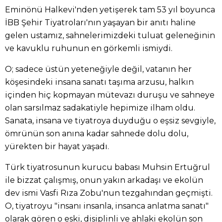
Eminönü Halkevi'nden yetişerek tam 53 yıl boyunca
İBB Şehir Tiyatroları'nın yaşayan bir anıtı haline
gelen ustamız, sahnelerimizdeki tuluat geleneğinin
ve kavuklu ruhunun en görkemli ismiydi.
O; sadece üstün yeteneğiyle değil, vatanın her
köşesindeki insana sanatı taşıma arzusu, halkın
içinden hiç kopmayan mütevazı duruşu ve sahneye
olan sarsılmaz sadakatiyle hepimize ilham oldu.
Sanata, insana ve tiyatroya duyduğu o eşsiz sevgiyle,
ömrünün son anına kadar sahnede dolu dolu,
yürekten bir hayat yaşadı.
Türk tiyatrosunun kurucu babası Muhsin Ertuğrul
ile bizzat çalışmış, onun yakın arkadaşı ve ekolün
dev ismi Vasfi Rıza Zobu'nun tezgahından geçmişti.
O, tiyatroyu "insanı insanla, insanca anlatma sanatı"
olarak gören o eski, disiplinli ve ahlaki ekolün son