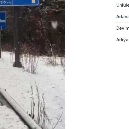
Ünlüle
Adana'
Dev ma
Adıyam