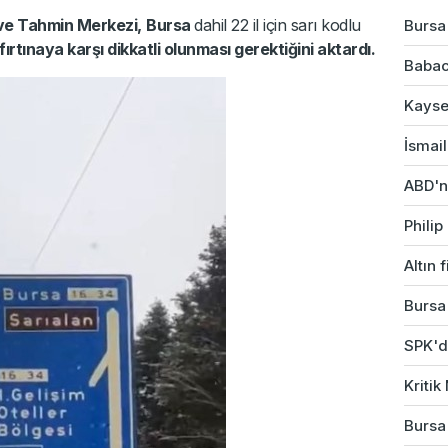
ve Tahmin Merkezi,
Bursa
dahil 22 il için sarı kodlu
Bursa'
ırtınaya karşı dikkatli olunması gerektiğini aktardı.
Babac
Kayser
İsmail
ABD'ni
Phili
Altın 
Bursa'
SPK'da
Kriti
Bursa