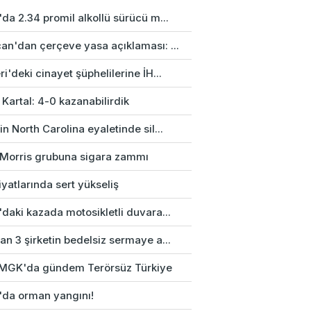
da 2.34 promil alkollü sürücü m...
an'dan çerçeve yasa açıklaması: ...
i'deki cinayet şüphelilerine İH...
 Kartal: 4-0 kazanabilirdik
n North Carolina eyaletinde sil...
p Morris grubuna sigara zammı
fiyatlarında sert yükseliş
daki kazada motosikletli duvara...
n 3 şirketin bedelsiz sermaye a...
k MGK'da gündem Terörsüz Türkiye
'da orman yangını!