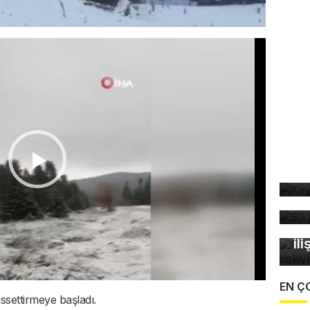
Ka
ev
5G
de
Fa
öl
ili
EN Ç
issettirmeye başladı.