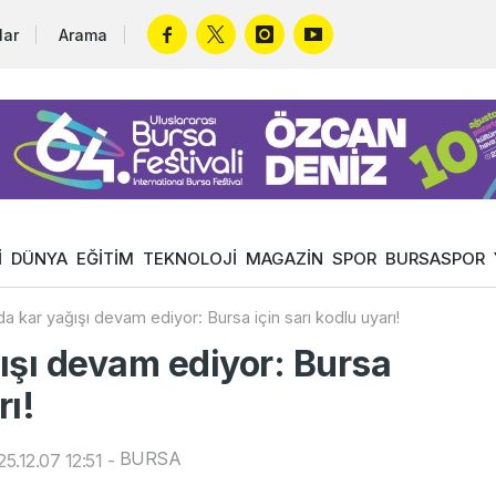
lar
Arama
İ
DÜNYA
EĞİTİM
TEKNOLOJİ
MAGAZİN
SPOR
BURSASPOR
a kar yağışı devam ediyor: Bursa için sarı kodlu uyarı!
ışı devam ediyor: Bursa
rı!
BURSA
5.12.07 12:51
-