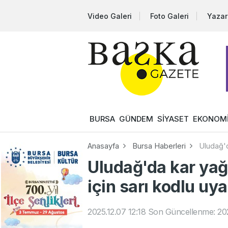
Video Galeri
Foto Galeri
Yazar
BURSA
GÜNDEM
SİYASET
EKONOM
Anasayfa
Bursa Haberleri
Uludağ'd
Uludağ'da kar yağ
için sarı kodlu uya
2025.12.07 12:18
Son Güncellenme: 202