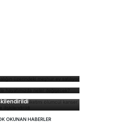
yalığın üzerindeki meşhur
 satılıyor
 ile hayatımızda neler
ğişecek?
zla acı biber tüketimi
ümcül kanser riskiyle
şkilendirildi
OK OKUNAN HABERLER