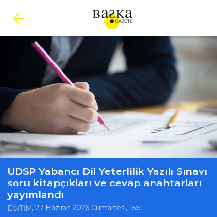
UDSP Yabancı Dil Yeterlilik Yazılı Sınavı
soru kitapçıkları ve cevap anahtarları
yayımlandı
, 27 Haziran 2026 Cumartesi, 15:51
EĞİTİM