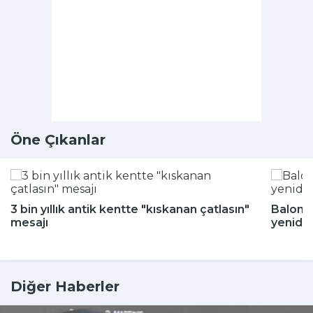
Öne Çıkanlar
3 bin yıllık antik kentte "kıskanan çatlasın"
Balon b
mesajı
yeniden
Diğer Haberler