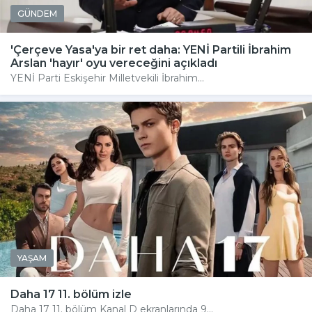
GÜNDEM
'Çerçeve Yasa'ya bir ret daha: YENİ Partili İbrahim
Arslan 'hayır' oyu vereceğini açıkladı
YENİ Parti Eskişehir Milletvekili İbrahim...
YAŞAM
Daha 17 11. bölüm izle
Daha 17 11. bölüm Kanal D ekranlarında 9...