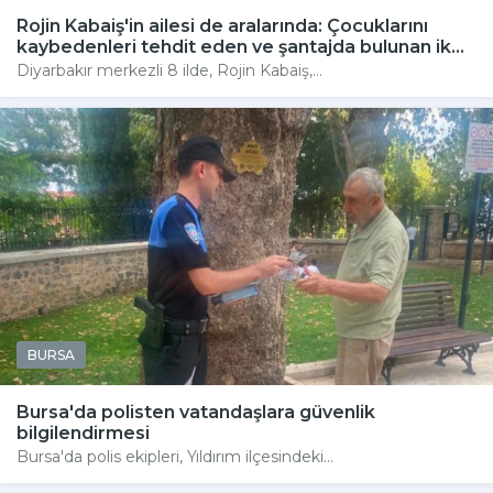
Rojin Kabaiş'in ailesi de aralarında: Çocuklarını
kaybedenleri tehdit eden ve şantajda bulunan ik...
Diyarbakır merkezli 8 ilde, Rojin Kabaiş,...
BURSA
Bursa'da polisten vatandaşlara güvenlik
bilgilendirmesi
Bursa'da polis ekipleri, Yıldırım ilçesindeki...