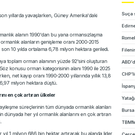
Suça s
 son yıllarda yavaşlarken, Güney Amerika'daki
Edirne
manlık alanın 1990'dan bu yana ormansızlaşma
Romel
n, ormanlık alanların genişleme oranı 2000-2015
n son 10 yılda ortalama 6,78 milyon hektara geriledi.
Fileni
nya toplam orman alanının yüzde 92'sini oluşturan
ABD'd
 Söz konusu orman kategorisinin alanı 1990 ile 2025
CHP'li
rken, net kayıp oranı 1990-2000 yıllarında yıllık 13,8
 6,97 milyon hektara düştü.
İspany
ını en çok artıran ülkeler
Yatağ
ayileşme süreçlerinin tüm dünyada ormanlık alanları
Bursa'
'nin dünyada her yıl ormanlık alanlarını en çok artıran
.
TBMM 
r yıl 1 milyon 686 bin hektar artırarak bu alanda lider
Çerçev