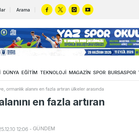
lar
Arama
İ
DÜNYA
EĞİTİM
TEKNOLOJİ
MAGAZİN
SPOR
BURSASPOR
e, ormanlık alanını en fazla artıran ülkeler arasında
alanını en fazla artıran
GÜNDEM
.12.10 12:06
-