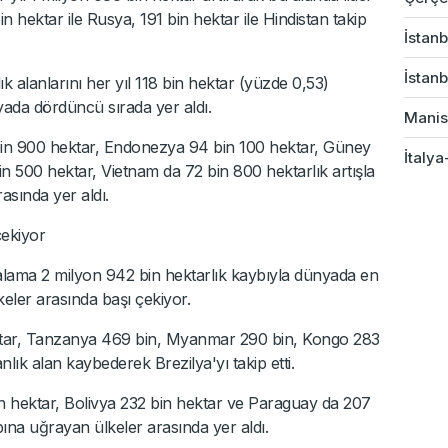
hektar ile Rusya, 191 bin hektar ile Hindistan takip
İstanb
İstanb
alanlarını her yıl 118 bin hektar (yüzde 0,53)
yada dördüncü sırada yer aldı.
Manis
bin 900 hektar, Endonezya 94 bin 100 hektar, Güney
İtalya
n 500 hektar, Vietnam da 72 bin 800 hektarlık artışla
asında yer aldı.
çekiyor
rtalama 2 milyon 942 bin hektarlık kaybıyla dünyada en
eler arasında başı çekiyor.
ktar, Tanzanya 469 bin, Myanmar 290 bin, Kongo 283
ık alan kaybederek Brezilya'yı takip etti.
 hektar, Bolivya 232 bin hektar ve Paraguay da 207
ına uğrayan ülkeler arasında yer aldı.