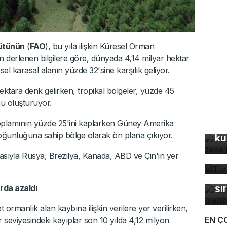
gütünün
(
FAO
), bu yıla ilişkin Küresel Orman
n derlenen bilgilere göre, dünyada 4,14 milyar hektar
l karasal alanın yüzde 32'sine karşılık geliyor.
ektara denk gelirken, tropikal bölgeler, yüzde 45
u oluşturuyor.
In
oplamının yüzde 25'ini kaplarken Güney Amerika
fo
ğunluğuna sahip bölge olarak ön plana çıkıyor.
ku
Tü
asıyla Rusya, Brezilya, Kanada, ABD ve Çin'in yer
ta
Ka
ma
sı
arda azaldı
ormanlık alan kaybına ilişkin verilere yer verilirken,
EN Ç
seviyesindeki kayıplar son 10 yılda 4,12 milyon