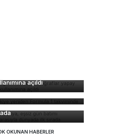
stagram'da bazı
toğraflar yapay zeka
llanımına açıldı
rkiye yeniden Formula 1
kviminde
padokya, eşsiz gün batımı
nzarasıyla dünyada ilk
rada
OK OKUNAN HABERLER