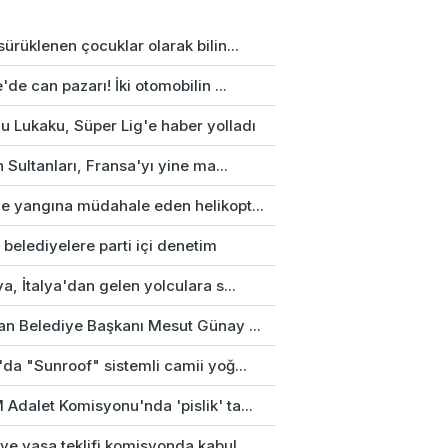
ürüklenen çocuklar olarak bilin...
'de can pazarı! İki otomobilin ...
u Lukaku, Süper Lig'e haber yolladı
n Sultanları, Fransa'yı yine ma...
e yangına müdahale eden helikopt...
 belediyelere parti içi denetim
a, İtalya'dan gelen yolculara s...
an Belediye Başkanı Mesut Günay ...
da "Sunroof" sistemli camii yoğ...
Adalet Komisyonu'nda 'pislik' ta...
e yasa teklifi komisyonda kabul...