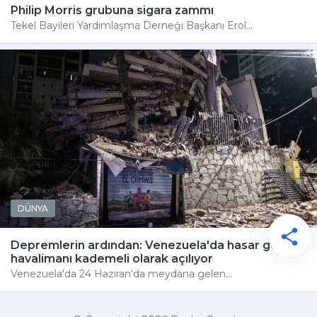
Philip Morris grubuna sigara zammı
Tekel Bayileri Yardımlaşma Derneği Başkanı Erol...
DÜNYA
Depremlerin ardından: Venezuela'da hasar gören
havalimanı kademeli olarak açılıyor
Venezuela'da 24 Haziran'da meydana gelen...