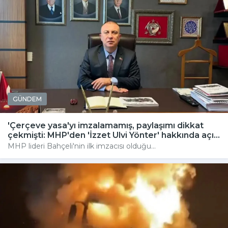
GÜNDEM
'Çerçeve yasa'yı imzalamamış, paylaşımı dikkat
çekmişti: MHP'den 'İzzet Ulvi Yönter' hakkında açı...
MHP lideri Bahçeli'nin ilk imzacısı olduğu...