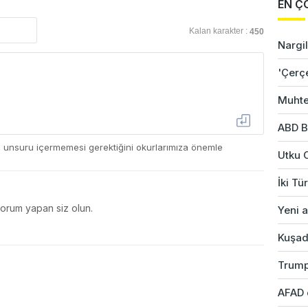
EN Ç
Kalan karakter :
450
Nargil
'Çerç
Muhte
ABD B
ç unsuru içermemesi gerektiğini okurlarımıza önemle
Utku 
İki Tü
yorum yapan siz olun.
Yeni a
Kuşad
Trump
AFAD 