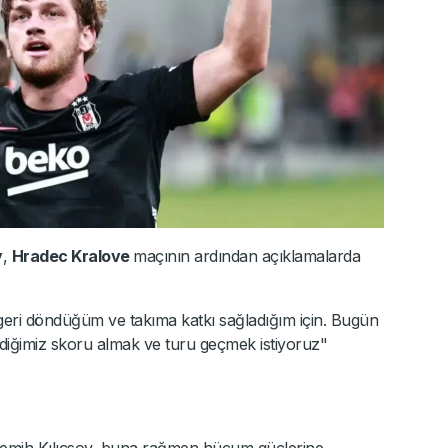
y
,
Hradec Kralove
maçının ardından açıklamalarda
ri döndüğüm ve takıma katkı sağladığım için. Bugün
stediğimiz skoru almak ve turu geçmek istiyoruz"
 Semih Kılıçsoy, buna rağmen hücum güçlerine