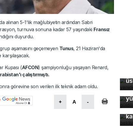
da alınan 5-1'lik mağlubiyetin ardından Sabri
erasyon, turnuva sonuna kadar 57 yaşındaki
Fransız
ndığını duyurdu.
k grup aşamasını geçemeyen
Tunus
, 21 Haziran'da
e karşılaşacak.
lar Kupası (
AFCON
) şampiyonluğu yaşayan Renard,
Ba
bistan'ı çalıştırmıştı.
üs
onra görevine son verilen ilk teknik adam oldu.
Ke
yü
+
A
-
Z 
ka