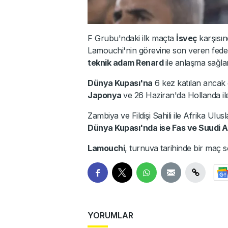
F Grubu'ndaki ilk maçta
İsveç
karşısın
Lamouchi'nin görevine son veren fed
teknik adam Renard
ile anlaşma sağla
Dünya Kupası'na
6 kez katılan anca
Japonya
ve 26 Haziran'da Hollanda il
Zambiya ve Fildişi Sahili ile Afrika Ulus
Dünya Kupası'nda ise Fas ve Suudi Ara
Lamouchi
, turnuva tarihinde bir maç s
YORUMLAR