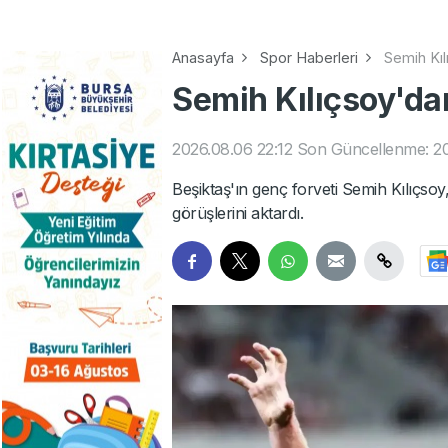
Anasayfa
Spor Haberleri
Semih Kılı
Semih Kılıçsoy'dan 
2026.08.06 22:12
Son Güncellenme: 20
Beşiktaş'ın genç forveti Semih Kılıçso
görüşlerini aktardı.