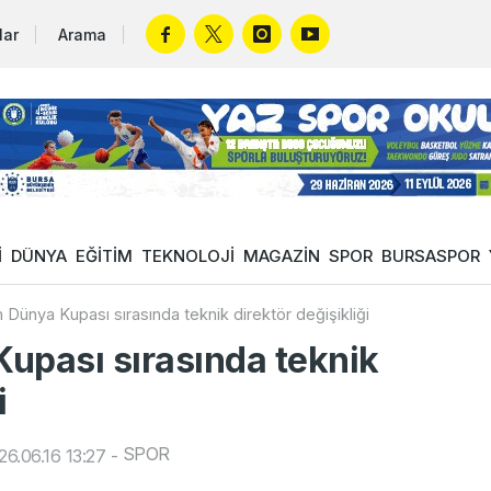
lar
Arama
İ
DÜNYA
EĞİTİM
TEKNOLOJİ
MAGAZİN
SPOR
BURSASPOR
 Dünya Kupası sırasında teknik direktör değişikliği
upası sırasında teknik
i
SPOR
6.06.16 13:27
-