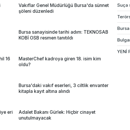
Suça s
i
Vakıflar Genel Müdürlüğü Bursa'da sünnet
şöleni düzenledi
Terörs
Bursa'
Bursa sanayisinde tarihi adım: TEKNOSAB
KOBİ OSB resmen tanıtıldı
Bulgar
YENİ P
il 16
MasterChef kadroya giren 18. isim kim
oldu?
Bursa'daki vakıf eserleri, 3 ciltlik envanter
kitapla kayıt altına alındı
ye eri
Adalet Bakanı Gürlek: Hiçbir cinayet
unutulmayacak