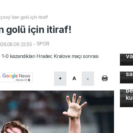
çsoy'dan golü için itiraf!
golü için itiraf!
Bu
SPOR
26.08.06 22:55
-
ma
va
y, 1-0 kazandıkları Hradec Kralove maçı sonrası
Gü
sa
Ya
+
A
-
Eş
be
ku