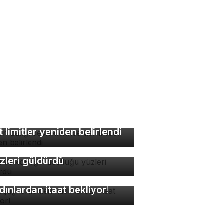
lon balığı desteklerinde
t limitler yeniden belirlendi
di ve köpeğin dostluğu
zleri güldürdü
kuşağı erkekleri
dınlardan itaat bekliyor!