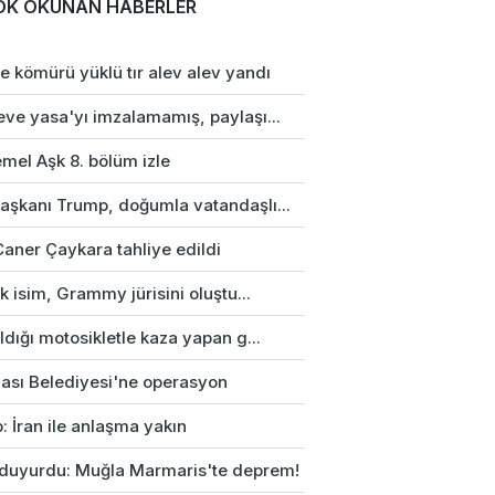
OK OKUNAN HABERLER
e kömürü yüklü tır alev alev yandı
eve yasa'yı imzalamamış, paylaşı...
mel Aşk 8. bölüm izle
aşkanı Trump, doğumla vatandaşlı...
Caner Çaykara tahliye edildi
rk isim, Grammy jürisini oluştu...
ldığı motosikletle kaza yapan g...
ası Belediyesi'ne operasyon
: İran ile anlaşma yakın
duyurdu: Muğla Marmaris'te deprem!