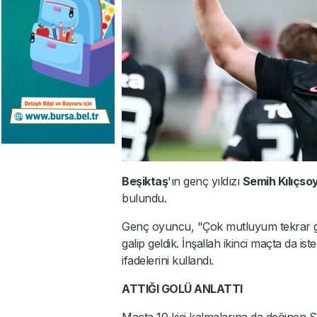
Beşiktaş
'ın genç yıldızı
Semih Kılıçso
bulundu.
Genç oyuncu, "Çok mutluyum tekrar ge
galip geldik. İnşallah ikinci maçta da i
ifadelerini kullandı.
ATTIĞI GOLÜ ANLATTI
Maçta 10 kişi kalmalarına da değinen